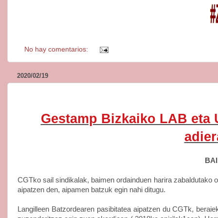
No hay comentarios:
2020/02/19
Gestamp Bizkaiko LAB eta U
adier
BA
CGTko sail sindikalak, baimen ordainduen harira zabaldutako 
aipatzen den, aipamen batzuk egin nahi ditugu.
Langilleen Batzordearen pasibitatea aipatzen du CGTk, beraiek