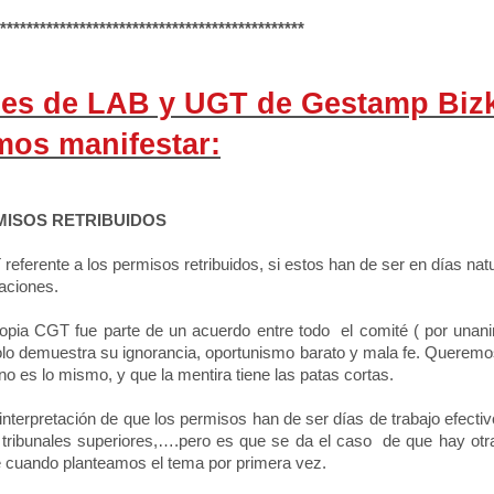
**********************************************
ales de LAB y UGT de Gestamp Biz
os manifestar:
MISOS RETRIBUIDOS
T referente a los permisos retribuidos, si estos han de ser en días nat
aciones.
ropia CGT fue parte de un acuerdo entre todo
el comité ( por unan
 solo demuestra su ignorancia, oportunismo barato y mala fe. Queremo
 es lo mismo, y que la mentira tiene las patas cortas.
 interpretación de que los permisos han de ser días de trabajo efecti
l tribunales superiores,….pero es que se da el caso
de que hay otr
e cuando planteamos el tema por primera vez.