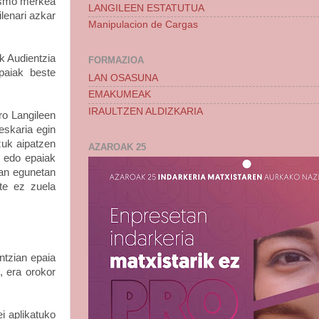
nismo merkea
LANGILEEN ESTATUTUA
ilenari azkar
Manipulacion de Cargas
k Audientzia
FORMAZIOA
paiak
beste
LAN OSASUNA
EMAKUMEAK
IRAULTZEN ALDIZKARIA
ro Langileen
eskaria egin
zuk aipatzen
AZAROAK 25
a edo epaiak
lan egunetan
rte ez zuela
ntzian epaia
, era orokor
i aplikatuko