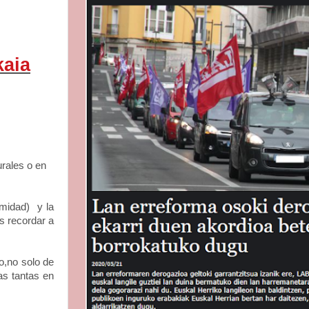
kaia
urales o en
imidad)
y la
s recordar a
vo,no solo de
as tantas en