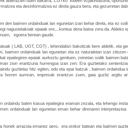
rrek adierazten duen bakarra, CGTko “kideen”ezjakintasuna, oportu
formatzea eta desinformatzea ez direla gauza bera, eta gezurretan dab
n den baimen ordainduak lan egunetan izan behar direla, eta ez soili
egi nagusietakoak epaiak ere,...kontua dena baina zera da. Aldeko e
enuen,
egoera berean gaude.
tuak ( LAB, UGT, CGT) , lehendabizi bakoitzak bere aldetik, eta ge
, baimen ordainduak lan egunetan eta ez naturaletan izan zitezen 
at epaitegiren epaiak aurkeztu genituen, zeinetan soilik baimen bat
 eman zion erantzuna hurrengoa izan zen: Era guztietako sententzi
aindu guztietaz hitz egiten, edo eta epai batzuk , baimen ordaindua 
era horren aurrean, enpresak erantzun zuen, gaia guztiz argitu a
n ordaindu baten kasua epaitegira eraman zezala, eta lehengo insta
aimen ordainduak lan egunetan eman behar direnaren interpretazioa 
eta honek arrazoia emanez gero,
era orokor batean eta baimen guztie