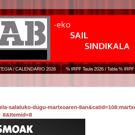
EGIA / CALENDARIO 2026
% IRPF Taula 2026 / Tabla % IRPF
tuela-salatuko-dugu-martxoaren-8an&catid=108:martx
8&Itemid=8