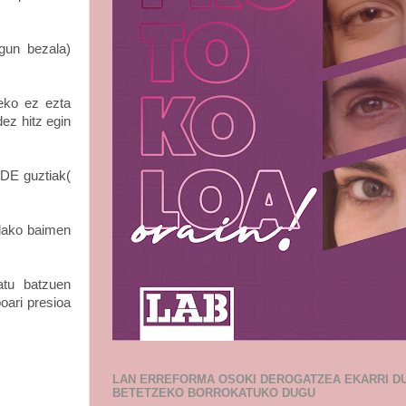
ugun bezala)
eko ez ezta
dez hitz egin
RDE guztiak(
ndako baimen
atu
batzuen
boari presioa
LAN ERREFORMA OSOKI DEROGATZEA EKARRI D
BETETZEKO BORROKATUKO DUGU