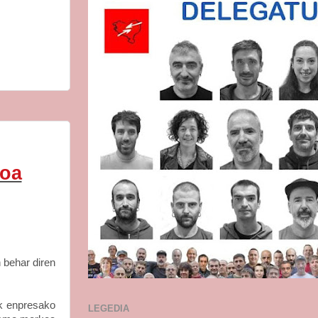
goa
 behar diren
ak enpresako
LEGEDIA