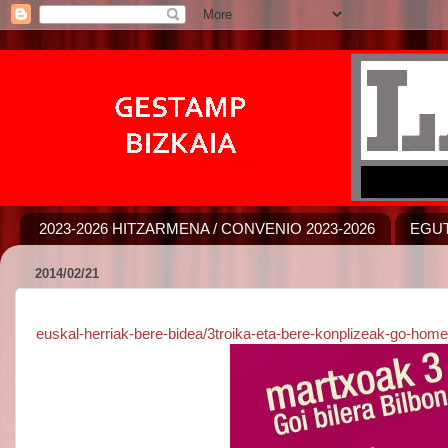
2023-2026 HITZARMENA / CONVENIO 2023-2026
EGUT
2014/02/21
euskal-herriak-bere-bidea/3troika-eta-bere-konplizeak-go-home