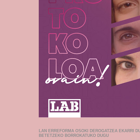
LAN ERREFORMA OSOKI DEROGATZEA EKARRI D
BETETZEKO BORROKATUKO DUGU