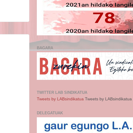
BAGARA
TWITTER LAB SINDIKATUA
Tweets by LABsindikatua
Tweets by LABsindikatua
DELEGATUAK