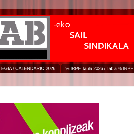
EGIA / CALENDARIO 2026
% IRPF Taula 2026 / Tabla % IRPF