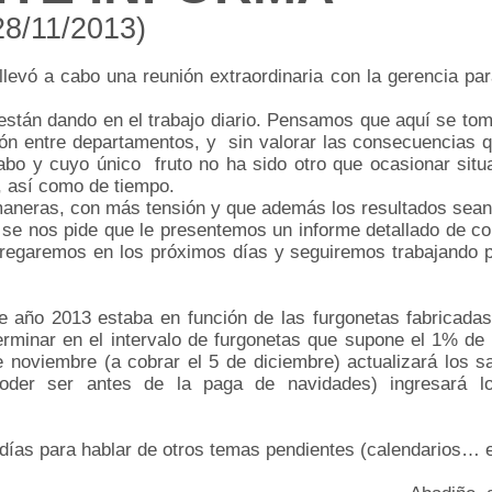
28/11/2013)
levó a cabo una reunión extraordinaria con la gerencia par
están dando en el trabajo diario. Pensamos que aquí se to
ción entre departamentos, y
sin valorar las consecuencias 
 cabo y cuyo único
fruto no ha sido otro que ocasionar sit
 así como de tiempo.
 maneras, con más tensión y que además los resultados sea
a se nos pide que le presentemos un informe detallado de 
entregaremos en los próximos días y seguiremos trabajando 
te año 2013 estaba en función de las furgonetas fabricadas
rminar en el intervalo de furgon
etas que supone el 1% de 
noviembre (a cobrar el 5 de diciembre) actualizará los sa
der ser antes de la paga de navidades) ingresará lo
ías para hablar de otros temas pendientes (calendarios… e