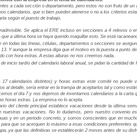
ientes a cada sección o departamento, pero estos no son fruto de un
 calendarios, que si bien pueden atenerse o no a los criterios esta
arta según el puesto de trabajo.
nadmisible. Se aplica el ERE incluso en secciones a 4 relevos o e
que a última hora se haya querido maquillar esto. Se está racanean
e en todas las líneas, células, departamentos o secciones se asegu
ía 13. Y aunque la empresa diga que el motivo es la puesta a punto de
do con hora extras. A estas alturas no nos creemos nada.
 inicio tardío del calendario laboral anual, se pidan la cantidad de 
 17 calendarios distintos) y horas extras este comité no puede v
 al detalle, sería entrar en la trampa de aceptarlos tal y como están
ecemos el día 7 y nos dejemos de inventarnos calendarios a la carta 
as horas extras. La empresa no lo acepta.
ario del cliente principal establece vacaciones desde la última sem
te nuestras vacaciones. No lo dudamos, pero nuestro convenio es
tinuas y en un periodo concreto, y somos conscientes que en much
a para que se acerquen lo máximo a esas condiciones preferentes q
pa, ya que las definitivas se establecerán 2 meses antes de su disfr