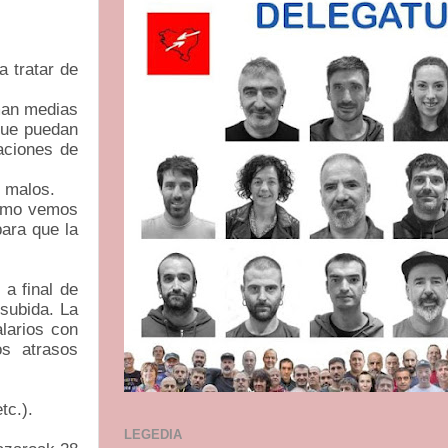
a tratar de
man medias
que puedan
uaciones de
n malos.
como vemos
para que la
 a final de
subida. La
larios con
s atrasos
tc.).
LEGEDIA