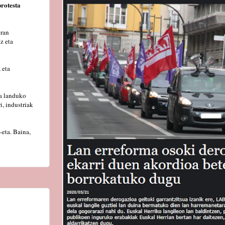
rotesta
eran
z eta
 eta
sa landuko
i, industriak
eta. Baina,