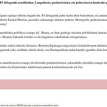
5 delegatuk asanbladan. Langabezia, prekarietatea eta pobreziaren kontrako p
na egingo dutela iragarri du. 85 delegatuk parte hartu dute batzarrean, eta amai
direla Euskal Herrian, jasotako azkenengo datuen arabera. Horregatik, prekarietatea
uina".
onbidea politikoa izango da". Baina, ez dute gehiegi sinisten politikarien lanean,
e. Horrela bakarrik lortuko ei da langileen eskubideak errespetatzea.
tutako azken datuek diotenez. Borroka Egunagaz negoziazio kolektiboaren defent
gauzak asko zailduko direla diote, eta Durangaldean indar handiz igarriko dela hor
 manifestazioa izango da hitzordu garrantzitsuena, eskualdeko deialdia izango da-
orrio eta Zornotzako udaletxeen parean kontzentrazioak ere bai.