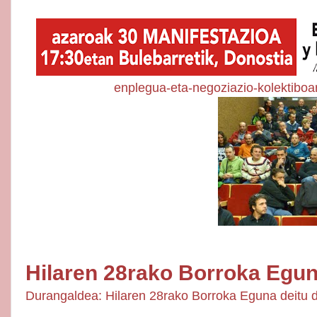
enplegua-eta-negoziazio-kolektiboa
Hilaren 28rako Borroka Egu
Durangaldea: Hilaren 28rako Borroka Eguna deitu