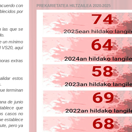
 acuerdo con
PREKARIETATEA HILTZAILEA 2020-2025
blecidos por
n las que se
do.
re un mínimo
l VS20, aquí
horas extras
alidar estos
.
que terminan
ana de junio
tablece que
os casos no
ue establece
ute, pero ya