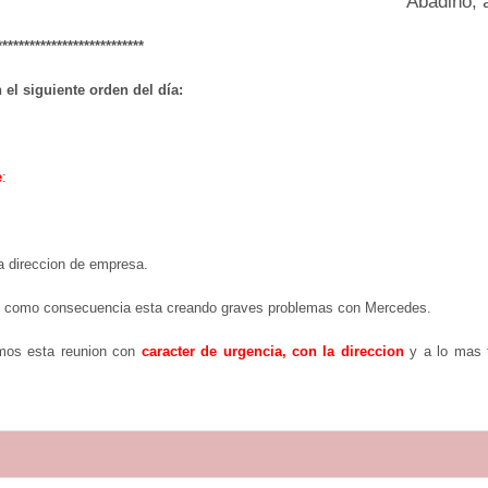
Abadiño, 
***************************
el siguiente orden del día:
e
:
a direccion de empresa.
 como consecuencia esta creando graves problemas con Mercedes.
imos esta reunion con
caracter de urgencia, con la direccion
y a lo mas t