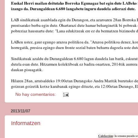
Euskal Herri mailan deitutako Borroka Egunagaz bat egin dute LABeko 8
izango da. Durangaldean 6.680 langabetu inguru daudela adierazi dute.
LAB sindikatuak asanblada egin du Durangon, eta azaroaren 28an Borroka Egu
prentsarako berba egin dute. Ohartarazi dute hamar beharginetik bi pobreak 
pobreziaz hausnartu dute: "Lana edukitzeak ere ez du bermatzen bizimodu d
LABen ustez, gaur egungo arazoa politikoa da. "Arazoa politikoa denez, konp
horregatik, presioa egingo duen fronte sozial baten beharra dagoela uste dut
Sindikatuak azaldu du Durangaldean 6.680 lagun daudela lan barik, eskura
dutela esan dute. Hitzarmen kolektiboak ez badira onartzen, 2014tik aurrera 
daukan pisuagatik.
Hilaren 28an, arratsaldeko 19:00etan Durangoko Andra Maritik burutuko den
goizean goizetik kotxe karabanak egingo dituzte, eta 12:00etan Durango, El
No hay comentarios:
2013/11/07
Informatzen