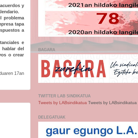
sacuerdos y
lendario.
el problema
mpresa tapa
ispuestos a
anciales e
 hablar del
BAGARA
vos o crear
duaren 17an
TWITTER LAB SINDIKATUA
Tweets by LABsindikatua
Tweets by LABsindikatua
DELEGATUAK