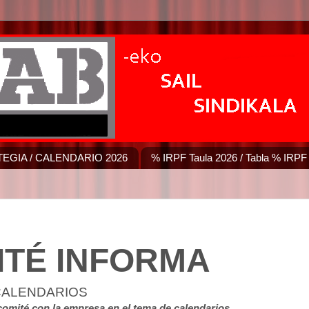
EGIA / CALENDARIO 2026
% IRPF Taula 2026 / Tabla % IRPF
ITÉ INFORMA
CALENDARIOS
comité con la empresa en el tema de calendarios.