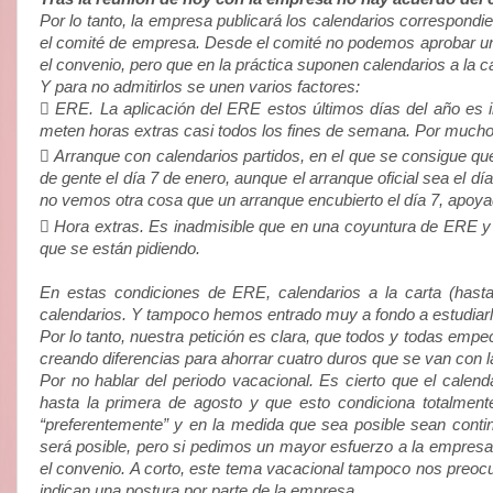
Por lo tanto, la empresa publicará los calendarios correspond
el comité de empresa. Desde el comité no podemos aprobar unos
el convenio, pero que en la práctica suponen calendarios a la c
Y para no admitirlos se unen varios factores:

ERE. La aplicación del ERE estos últimos días del año es i
meten horas extras casi todos los fines de semana. Por mucho 

Arranque con calendarios partidos, en el que se consigue qu
de gente el día 7 de enero, aunque el arranque oficial sea el d
no vemos otra cosa que un arranque encubierto el día 7, apoya

Hora extras. Es inadmisible que en una coyuntura de ERE y de
que se están pidiendo.
En estas condiciones de ERE, calendarios a la carta (hasta
calendarios. Y tampoco hemos entrado muy a fondo a estudiarlos
Por lo tanto, nuestra petición es clara, que todos y todas emp
creando diferencias para ahorrar cuatro duros que se van con l
Por no hablar del periodo vacacional. Es cierto que el calend
hasta la primera de agosto y que esto condiciona totalmen
“preferentemente” y en la medida que sea posible sean con
será posible, pero si pedimos un mayor esfuerzo a la empres
el convenio. A corto, este tema vacacional tampoco nos preocu
indican una postura por parte de la empresa.