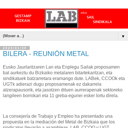
▼
2023/01/30
BILERA - REUNIÓN METAL
Eusko Jaurlaritzaren Lan eta Enplegu Sailak proposamen
bat aurkeztu du Bizkaiko metalaren bitartekaritzan, eta
sindikatuek batzarretara eramango dute. LABek, CCOOk eta
UGTk adierazi dugu proposamenak ez dakarrela
atzerapausorik, eta jasotzen dituen aurrerapenak sektoreko
langileen borrokari eta 11 greba-egunei esker lortu direla.
La consejería de Trabajo y Empleo ha presentado una
propuesta en la mediación del Metal de Bizkaia que los
sindicatos llevarán a asambleas. LAB, CCOO y UGT