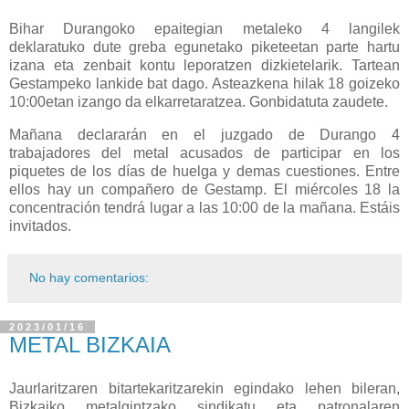
Bihar Durangoko epaitegian metaleko 4 langilek
deklaratuko dute greba egunetako piketeetan parte hartu
izana eta zenbait kontu leporatzen dizkietelarik. Tartean
Gestampeko lankide bat dago. Asteazkena hilak 18 goizeko
10:00etan izango da elkarretaratzea. Gonbidatuta zaudete.
Mañana declararán en el juzgado de Durango 4
trabajadores del metal acusados de participar en los
piquetes de los días de huelga y demas cuestiones. Entre
ellos hay un compañero de Gestamp. El miércoles 18 la
concentración tendrá lugar a las 10:00 de la mañana. Estáis
invitados.
No hay comentarios:
2023/01/16
METAL BIZKAIA
Jaurlaritzaren bitartekaritzarekin egindako lehen bileran,
Bizkaiko metalgintzako sindikatu eta patronalaren