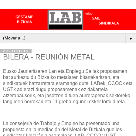
▼
2023/01/30
BILERA - REUNIÓN METAL
Eusko Jaurlaritzaren Lan eta Enplegu Sailak proposamen
bat aurkeztu du Bizkaiko metalaren bitartekaritzan, eta
sindikatuek batzarretara eramango dute. LABek, CCOOk eta
UGTk adierazi dugu proposamenak ez dakarrela
atzerapausorik, eta jasotzen dituen aurrerapenak sektoreko
langileen borrokari eta 11 greba-egunei esker lortu direla.
La consejería de Trabajo y Empleo ha presentado una
propuesta en la mediación del Metal de Bizkaia que los
sindicatos llevarán a asambleas. LAB, CCOO y UGT