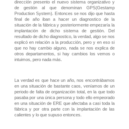
dirección presento el nuevo sistema organizativo y
de gestión al que denominan GPS(Gestamp
Production System). Entonces se nos dijo que hasta
final de año iban a hacer un diagnostico de la
situación de la fábrica y posteriormente empezaría la
implantación de dicho sistema de gestión.
Del
resultado de dicho diagnostico, la verdad, algo se nos
explicó en relación a la producción, pero y en eso si
que no hay cambio alguno, nada se nos explica de
otros departamentos, si hay cambios los vemos o
intuimos, pero nada más.
La verdad es que hace un año, nos encontrábamos
en una situación de bastante caos, veníamos de un
periodo de falta de organización total, en la que todo
pasaba por una única persona y todo ello empeorado
en una situación de ERE que afectaba a casi toda la
fábrica y por otra parte con la implantación de las
calientes y lo que supuso entonces.