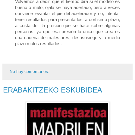
Volvemos a decir, que el tiempo dirá si el modelo es
bueno o malo, ojala se haya acertado, pero a veces
conviene levantar el pie del acelerador y no, intentar
tener resultados para presentarlos a cortisimo plazo,
a costa de la presión que se hace sobre algunas
personas, ya que esa presión lo único que crea es
una cadena de malestares, desasosiego y a medio
plazo malos resultados.
No hay comentarios:
ERABAKITZEKO ESKUBIDEA