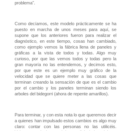
problema".
Como decíamos, este modelo prácticamente se ha
puesto en marcha de unos meses para aquí, se
supone que los anteriores fueron para realizar el
diagnóstico, en este tiempo, cosas han cambiado,
como ejemplo vemos la fábrica llena de paneles y
gráficas a la vista de todos y todas. Algo muy
curioso, por que las vemos todos y todas pero la
gran mayoría no las entendemos, y decimos esto,
por que este es un ejemplo muy gráfico de la
velocidad que se quiere meter a las cosas que
terminan creando la sensación de que es el cambio
por el cambio y los paneles terminan siendo los
arboles del bidegorri (ahora de repente amarillos).
Para terminar, y con esta nota lo que queremos decir
a quienes han impulsado estos cambios es algo muy
claro: contar con las personas no las utilicéis.