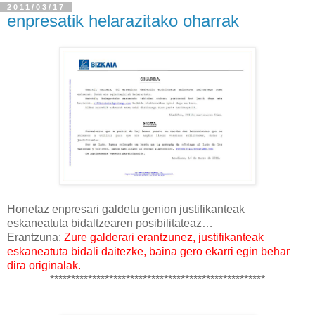
2011/03/17
enpresatik helarazitako oharrak
Honetaz enpresari galdetu genion justifikanteak
eskaneatuta bidaltzearen
posibilitateaz…
Erantzuna:
Zure galderari erantzunez, justifikanteak
eskaneatuta bidali daitezke, baina gero ekarri egin behar
dira originalak.
***************************************************