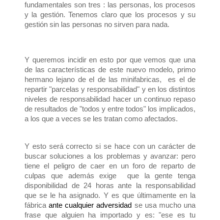
fundamentales son tres : las personas, los procesos
y la gestión. Tenemos claro que los procesos y su
gestión sin las personas no sirven para nada.
Y queremos incidir en esto por que vemos que una
de las características de este nuevo modelo, primo
hermano lejano de el de las minifabricas, es el de
repartir "parcelas y responsabilidad" y en los distintos
niveles de responsabilidad hacer un continuo repaso
de resultados de "todos y entre todos" los implicados,
a los que a veces se les tratan como afectados.
Y esto será correcto si se hace con un carácter de
buscar soluciones a los problemas y avanzar: pero
tiene el peligro de caer en un foro de reparto de
culpas que además exige que la gente tenga
disponibilidad de 24 horas ante la responsabilidad
que se le ha asignado. Y es que últimamente en la
fábrica
ante cualquier adversidad
se usa mucho una
frase que alguien ha importado y es: "ese es tu