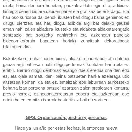
direla, baina denbora honetan, gauzak aldatu egin dira, adibidez
lantegia denen bistara dauden panel eta grafikaz beterik dago. Eta
hau oso kuriosoa da, denok ikusten bait ditugu baina gehienok ez
ditugu ulertzen, eta hau diogu, adibide argi bat delako gauzei
eman nahi zaien abiadura ikusteko eta aldaketa aldaketarengatik
sentzazio bat sortzeko nahiarekin eta azkenean panelak
bidegorriko(orain bapatean horiak) zuhaitzak dekoratiboak
bilakatzen dira.
Bukatzeko eta ohar honen bidez, aldaketa hauek butzatu dutenei
gauza argi bat esan nahi diegu:pertsonak kontutan hartu eta ez
erabili. Berriro diogu denborak esango duela eredua ona den edo
ez, eta ojala asmatu den, baina batzuetan hanka azeleragailutik
altzatzea komeni da eta ez, emaitzak epe laburrean aurkezteko
beharra izan pertsona batzuei ezartzen zaien presioaren kontura,
presio horrek, ezinegona,erretasun egoera eta azkenean epe
ertain baten emaitza txarrak besterik ez bait du sortzen.
GPS. Organización, gestión y personas
Hace ya un año por estas fechas, la entonces nueva