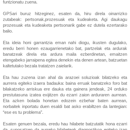
funtzionatu zuena.
GPSari buruz hitzeginez, esaten da, hiru direla oinarrizko
zutabeak: pertsonak,prozesuak eta kudeaketa. Agi daukagu
prozesuak eta kudeaketa pertsonarik gabe ez dutela ezertarako
balio.
Eta ideia honi garrantzia eman nahi diogu, ikusten dugulako,
eredu berri honen ezaugarrienetako bat, partzelak eta ardurak
banatzeak direla eta ardura maila ezberdinetan, emaitzen
etengabeko jarraipena egitea denekin eta denen artean, batzuetan
kaltetutako bezala tratatzen zaielarik.
Eta hau zuzena izan ahal da arazoei soluzioak bilatzeko eta
aurrera egiteko izaera badauka: baina erruak banatzeko foro bat
bilakatzeko arriskua ere dauka eta gainera jendeak, 24 orduko
prestutasuna izatea exijitzen du ezarri zaion arduraren aurrean.
Eta azken bolada honetan edozein ezbehar baten aurrean,
norbaitek inportatu duen esaldi bat asko erabiltzen da lantegian:
“ese es tu problema”.
Esaten genuen bezala, eredu hau hilabete batzutatik hona ezarri
da, suposatzen da aurreko hilabeteak diagnostikoa egiteko izan