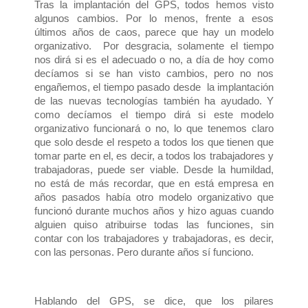
Tras la implantación del GPS, todos hemos visto
algunos cambios. Por lo menos, frente a esos
últimos años de caos, parece que hay un modelo
organizativo. Por desgracia, solamente el tiempo
nos dirá si es el adecuado o no, a día de hoy como
decíamos si se han visto cambios, pero no nos
engañemos, el tiempo pasado desde la implantación
de las nuevas tecnologías también ha ayudado. Y
como decíamos el tiempo dirá si este modelo
organizativo funcionará o no, lo que tenemos claro
que solo desde el respeto a todos los que tienen que
tomar parte en el, es decir, a todos los trabajadores y
trabajadoras, puede ser viable. Desde la humildad,
no está de más recordar, que en está empresa en
años pasados había otro modelo organizativo que
funcionó durante muchos años y hizo aguas cuando
alguien quiso atribuirse todas las funciones, sin
contar con los trabajadores y trabajadoras, es decir,
con las personas. Pero durante años sí funciono.
Hablando del GPS, se dice, que los pilares