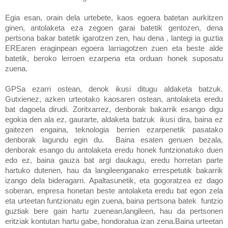
Egia esan, orain dela urtebete, kaos egoera batetan aurkitzen
ginen, antolaketa eza zegoen garai batetik gentozen, dena
pertsona bakar batetik igarotzen zen, hau dena , lantegi ia guztia
EREaren eraginpean egoera larriagotzen zuen eta beste alde
batetik, beroko lerroen ezarpena eta orduan honek suposatu
zuena.
GPSa ezarri ostean, denok ikusi ditugu aldaketa batzuk.
Gutxienez, azken urteotako kaosaren ostean, antolaketa eredu
bat dagoela dirudi. Zoritxarrez, denborak bakarrik esango digu
egokia den ala ez, gaurarte, aldaketa batzuk ikusi dira, baina ez
gaitezen engaina, teknologia berrien ezarpenetik pasatako
denborak lagundu egin du. Baina esaten genuen bezala,
denborak esango du antolaketa eredu honek funtzionatuko duen
edo ez, baina gauza bat argi daukagu, eredu horretan parte
hartuko dutenen, hau da langileenganako errespetutik bakarrik
izango dela bideragarri. Apaltasunetik, eta gogoratzea ez dago
soberan, enpresa honetan beste antolaketa eredu bat egon zela
eta urteetan funtzionatu egin zuena, baina pertsona batek funtzio
guztiak bere gain hartu zuenean,langileen, hau da pertsonen
eritziak kontutan hartu gabe, hondoratua izan zena.Baina urteetan