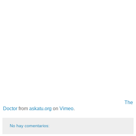
The
Doctor
from
askatu.org
on
Vimeo
.
No hay comentarios: