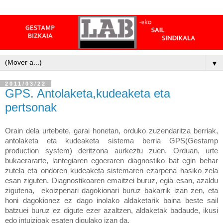
▼
2011/03/22
GPS. Antolaketa,kudeaketa eta
pertsonak
Orain dela urtebete, garai honetan, orduko zuzendaritza berriak,
antolaketa eta kudeaketa sistema berria GPS(Gestamp
production system) deritzona aurkeztu zuen. Orduan, urte
bukaerararte, lantegiaren egoeraren diagnostiko bat egin behar
zutela eta ondoren kudeaketa sistemaren ezarpena hasiko zela
esan ziguten. Diagnostikoaren emaitzei buruz, egia esan, azaldu
zigutena, ekoizpenari dagokionari buruz bakarrik izan zen, eta
honi dagokionez ez dago inolako aldaketarik baina beste sail
batzuei buruz ez digute ezer azaltzen, aldaketak badaude, ikusi
edo intuizioak esaten digulako izan da.