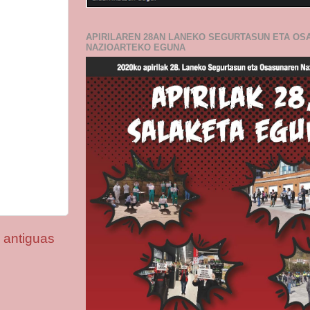
APIRILAREN 28AN LANEKO SEGURTASUN ETA O
NAZIOARTEKO EGUNA
 antiguas