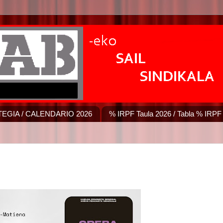
EGIA / CALENDARIO 2026
% IRPF Taula 2026 / Tabla % IRPF