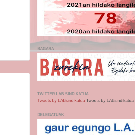
BAGARA
TWITTER LAB SINDIKATUA
Tweets by LABsindikatua
Tweets by LABsindikatua
DELEGATUAK