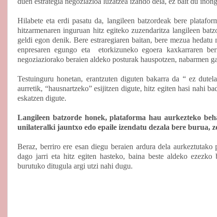
duen estrategia negoziazioa luzatzea izando dela, ez bait du inong
Hilabete eta erdi pasatu da, langileen batzordeak bere platafor
hitzarmenaren inguruan hitz egiteko zuzendaritza langileen bat
geldi egon denik. Bere estraregiaren baitan, bere mezua hedatu na
enpresaren egungo eta
etorkizuneko egoera kaxkarraren ber
negoziaziorako beraien aldeko posturak hauspotzen, nabarmen ga
Testuinguru honetan, erantzuten diguten bakarra da “ ez dutela 
aurretik, “hausnartzeko” esijitzen digute, hitz egiten hasi nahi b
eskatzen digute.
Langileen batzorde honek, plataforma hau aurkezteko beh
unilateralki jauntxo edo epaile izendatu dezala bere burua, z
Beraz, berriro ere esan diegu beraien ardura dela aurkeztutako 
dago jarri eta hitz egiten hasteko, baina beste aldeko ezezko
burutuko ditugula argi utzi nahi dugu.