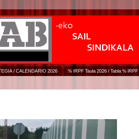
EGIA / CALENDARIO 2026
% IRPF Taula 2026 / Tabla % IRPF