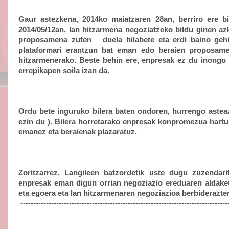
Gaur astezkena, 2014ko maiatzaren 28an, berriro ere b
2014/05/12an, lan hitzarmena negoziatzeko bildu ginen a
proposamena zuten
duela hilabete eta erdi baino geh
plataformari erantzun bat eman edo beraien proposamen
hitzarmenerako. Beste behin ere, enpresak ez du inongo 
errepikapen soila izan da.
Ordu bete inguruko bilera baten ondoren, hurrengo astea
ezin du ). Bilera horretarako enpresak konpromezua hartu 
emanez eta beraienak plazaratuz.
Zoritzarrez, Langileen batzordetik uste dugu zuzendar
enpresak eman digun orrian negoziazio ereduaren aldake
eta egoera eta lan hitzarmenaren negoziazioa berbiderazte
---------------------------------------------------------------------------------