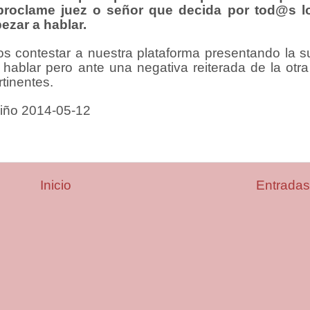
oproclame juez o señor que decida por tod@s l
ezar a hablar.
llos contestar a nuestra plataforma presentando la s
hablar pero ante una negativa reiterada de la otra
rtinentes.
badiño 2014-05
Inicio
Entradas