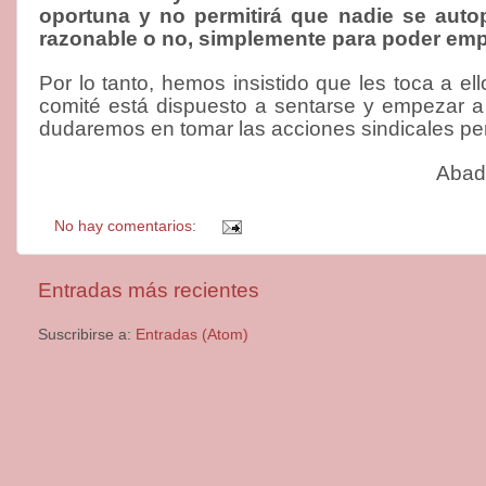
oportuna y no permitirá que nadie se aut
razonable o no, simplemente para poder emp
Por lo tanto, hemos insistido que les toca a e
comité está dispuesto a sentarse y empezar a 
dudaremos en tomar las acciones sindicales pe
A
No hay comentarios:
Entradas más recientes
Suscribirse a:
Entradas (Atom)