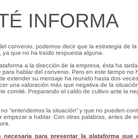
TÉ INFORMA
del convenio, podemos decir que la estrategia de l
o, ya que no ha traído respuesta alguna.
taforma a la dirección de la empresa, ésta ha tard
 para hablar del convenio. Pero en este tiempo no 
ón de extender su mensaje ha reunido hasta dos veces
er una valoración más que negativa de la situación
ste comité. Preparando el caldo de cultivo ante la n
 no “entendemos la situación” y que no pueden conte
er empezar a hablar. Con otras palabras, antes de 
ura.
n necesaria para presentar la plataforma que 