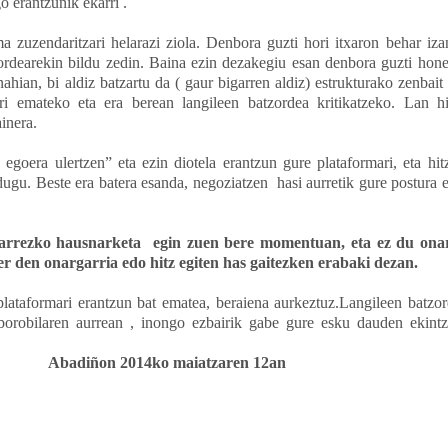
o erantzunik ekarri .
ma zuzendaritzari helarazi ziola. Denbora guzti hori itxaron behar iz
zordearekin bildu zedin. Baina ezin dezakegiu esan denbora guzti hone
hian, bi aldiz batzartu da ( gaur bigarren aldiz) estrukturako zenbait 
ri emateko eta era berean langileen batzordea kritikatzeko. Lan h
inera.
egoera ulertzen” eta ezin diotela erantzun gure plataformari, eta hit
adugu. Beste era batera esanda, negoziatzen
hasi aurretik gure postura 
arrezko hausnarketa
egin zuen bere momentuan, eta ez du ona
er den onargarria edo hitz egiten has gaitezken erabaki dezan.
plataformari erantzun bat ematea, beraiena aurkeztuz.Langileen batzor
 borobilaren aurrean , inongo ezbairik gabe gure esku dauden ekintz
Abadiñon 2014ko maiatzaren 12an