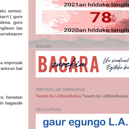
iatu asmoz.
arri ( gure
 dena, gure
ngileon lan
aurrekoaren
BAGARA
na enpresak
rantzun bat
TWITTER LAB SINDIKATUA
Tweets by LABsindikatua
Tweets by LABsindikatua
era honetan
din bagaude
DELEGATUAK