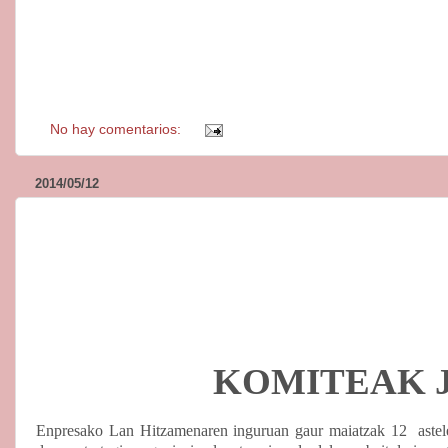
No hay comentarios:
2014/05/12
KOMITEAK 
Enpresako Lan Hitzamenaren inguruan gaur maiatzak 12
aste