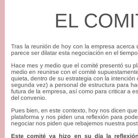
EL COMI
Tras la reunión de hoy con la empresa acerca 
parece ser dilatar esta negociación en el tiemp
Hace mes y medio que el comité presentó su pla
medio en reunirse con el comité supuestamente
quieta, dentro de su estrategia con la intenci
segunda vez) a personal de estructura para hac
futura de la empresa, así como para criticar a e
del convenio.
Pues bien, en este contexto, hoy nos dicen que
plataforma y nos piden una reflexión para pod
negociar nos piden que rebajemos nuestra post
Este comité ya hizo en su día la reflexió