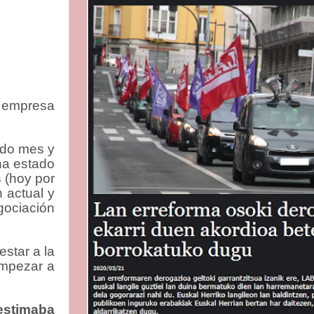
a empresa
ado mes y
ha estado
 (hoy por
 actual y
egociación
star a la
empezar a
estimaba