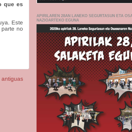
o que es
APIRILAREN 28AN LANEKO SEGURTASUN ETA O
NAZIOARTEKO EGUNA
uya. Este
 parte no
-12
 antiguas