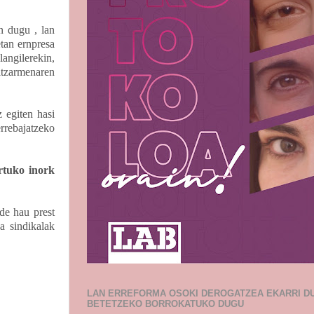
an dugu , lan
tan ernpresa
langilerekin,
itzarmenaren
z egiten hasi
errebajatzeko
rtuko inork
de hau prest
a sindikalak
LAN ERREFORMA OSOKI DEROGATZEA EKARRI D
BETETZEKO BORROKATUKO DUGU