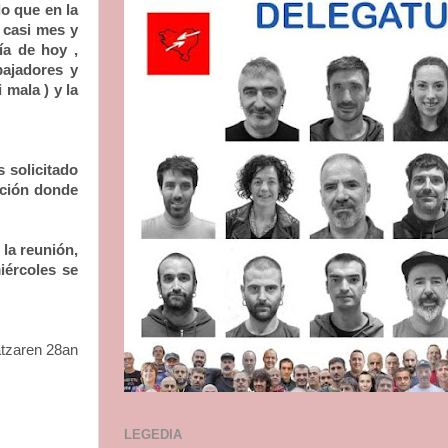
o que en la
 casi mes y
ía de hoy ,
bajadores y
mala ) y la
 solicitado
ación donde
la reunión,
iércoles se
tzaren 28an
LEGEDIA