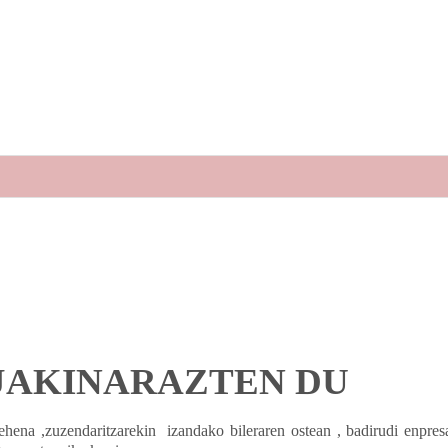
JAKINARAZTEN DU
lehena ,zuzendaritzarekin
izandako bileraren ostean , badirudi enpres