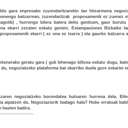
ildu gara enpresako zuzendaritzarekin lan hitzarmena negoz
zkenengo batzarrean, zuzendaritzak
proposamenik ez zuenez ek
iagotik) , hurrengo bilera batera deitu genituen, gaur burutu
a ekarri zezaten eskatu genien, Estampaciones Bizkaiko la
proposamenik ekarri ( ez ona ez txarra ) eta gaurko batzarra 
zkenerako geratu gara ( guk lehenago biltzea eskatu dugu, bai
du, negoziatzeko plataforma bat ekarriko duela gure eskariei e
itzaren negoziatzeko borondatea hutsaren hurrena dela. Bil
ta aipatzen du. Negoziaziorik badago hala? Hobe erratuak bal
n hasten badira.
------------------------