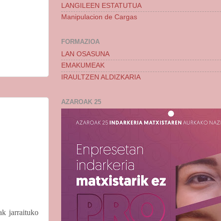
LANGILEEN ESTATUTUA
Manipulacion de Cargas
FORMAZIOA
LAN OSASUNA
EMAKUMEAK
IRAULTZEN ALDIZKARIA
AZAROAK 25
ak jarraituko