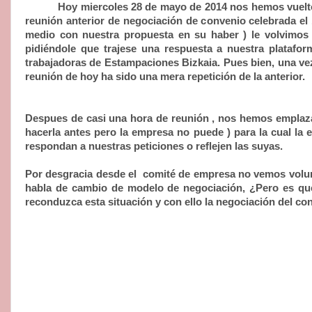
Hoy miercoles 28 de mayo de 2014 nos hemos vuelto
reunión anterior de negociación de convenio celebrada el
medio con nuestra propuesta en su haber ) le volvimos 
pidiéndole que trajese una respuesta a nuestra platafo
trabajadoras de Estampaciones Bizkaia. Pues bien, una vez
reunión de hoy ha sido una mera repetición de la anterior.
Despues de casi una hora de reunión , nos hemos emplaza
hacerla antes pero la empresa no puede ) para la cual l
respondan a nuestras peticiones o reflejen las suyas.
Por desgracia desde el
comité de empresa no vemos volunt
habla de cambio de modelo de negociación, ¿Pero es que
reconduzca esta situación y con ello la negociación del co