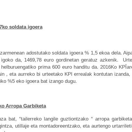
7ko soldata igoera
zarmenean adostutako soldata igoera % 1,5 ekoa dela. Aipa
 igoko da, 1469,78 euro gordinetan geratuz azkenik.
Urt
 helburuengatiko prima 600 euro handitu da. 2016Ko KPÎar
in , eta aurreko bi urteetako KPI errealak kontutan izanda
tiko %5 eko igoera bat izango dugu.
ko Arropa Garbiketa
a bat, “tailerreko langile guztiontzako “ arropa garbiketa
ntza, utillaje eta montadoreentzako, eta aurtengo urtarrileti