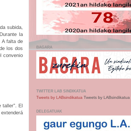
da subida,
Durante la
 A falta de
BAGARA
 de los dos
l convenio
TWITTER LAB SINDIKATUA
Tweets by LABsindikatua
Tweets by LABsindikatua
taller”. El
DELEGATUAK
e extenderá