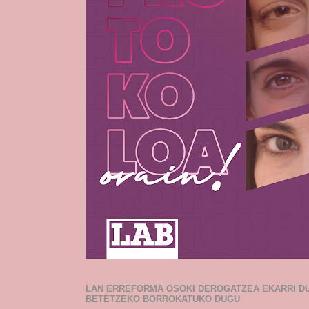
LAN ERREFORMA OSOKI DEROGATZEA EKARRI D
BETETZEKO BORROKATUKO DUGU