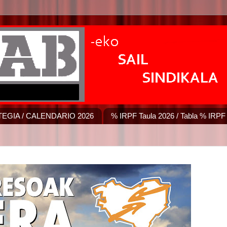
EGIA / CALENDARIO 2026
% IRPF Taula 2026 / Tabla % IRPF