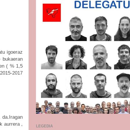
tu igoeraz
e bukaeran
en ( % 1,5
, 2015-2017
 da.Iragan
k aurrera ,
LEGEDIA