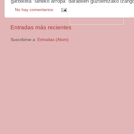
garbiketa “laneko arropa” darabilen guztientzako izang
No hay comentarios:
Entradas más recientes
Suscribirse a:
Entradas (Atom)