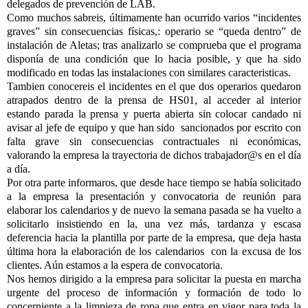
delegados de prevención de LAB.
Como muchos sabreis, últimamente han ocurrido varios “incidentes
graves” sin consecuencias físicas,: operario se “queda dentro” de
instalación de Aletas; tras analizarlo se comprueba que el programa
disponía de una condición que lo hacia posible, y que ha sido
modificado en todas las instalaciones con similares caracteristicas.
Tambien conocereis el incidentes en el que dos operarios quedaron
atrapados dentro de la prensa de HS01, al acceder al interior
estando parada la prensa y puerta abierta sin colocar candado ni
avisar al jefe de equipo y que han sido
sancionados por escrito con
falta grave sin consecuencias contractuales ni económicas,
valorando la empresa la trayectoria de dichos trabajador@s en el día
a día.
Por otra parte informaros, que desde hace tiempo se había solicitado
a la empresa la presentación y convocatoria de reunión para
elaborar los calendarios y de nuevo la semana pasada se ha vuelto a
solicitarlo insistiendo en la, una vez más, tardanza y escasa
deferencia hacia la plantilla por parte de la empresa, que deja hasta
última hora la elaboración de los calendarios
con la excusa de los
clientes. Aún estamos a la espera de convocatoria.
Nos hemos dirigido a la empresa para solicitar la puesta en marcha
urgente del proceso de información y formación de todo lo
concerniente a la limpieza de ropa que entra en vigor para toda la