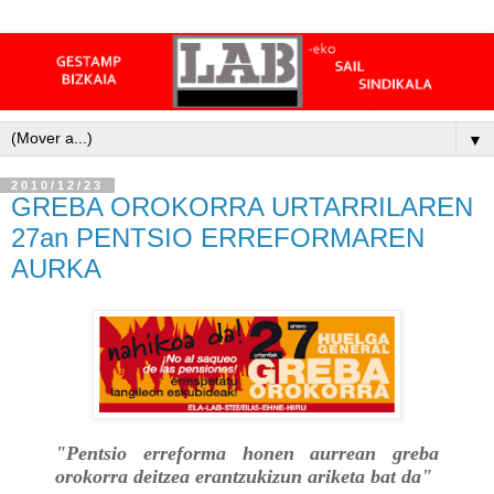
▼
2010/12/23
GREBA OROKORRA URTARRILAREN
27an PENTSIO ERREFORMAREN
AURKA
"Pentsio erreforma honen aurrean greba
orokorra deitzea erantzukizun ariketa bat da"