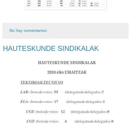
No hay comentarios:
HAUTESKUNDE SINDIKALAK
HAUTESKUNDE SINDIKALAK
2010.eko EMAITZAK
TEKNIKOAK-TECNICOS
55
LAB:
(botoak-votos:
(delegatuak-delegados:
3
17
1
ELA:
(botoak-votos:
(delegatuak-delegados:
12
0
UGT:
(botoak-votos:
(delegatuak-delegados:
4
0
CGT:
(botoak-votos:
(delegatuak-delegados: