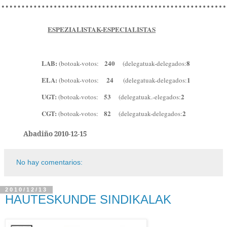
ESPEZIALISTAK-ESPECIALISTAS
LAB:
240
8
(botoak-votos:
(delegatuak-delegados:
ELA:
24
1
(botoak-votos:
(delegatuak-delegados:
UGT:
53
2
(botoak-votos:
(delegatuak.-elegados:
CGT:
82
2
(botoak-votos:
(delegatuak-deleg
ados:
Abadiño 2010-12-15
No hay comentarios:
2010/12/13
HAUTESKUNDE SINDIKALAK