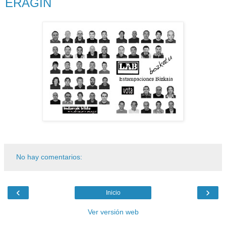
ERAGIN
No hay comentarios:
‹
›
Inicio
Ver versión web