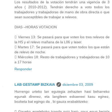
Los resultados de la votación tendrán una vigencia de 3
años ( 2010-2012). Tendrán derecho a voto todos los
trabajadores y trabajadoras de mano de obra directa o que
sean susceptibles de trabajar a relevos.
DIAS –HORAS VOTACION
 Viernes 13: Se pasará para que voten los tres relevos de
la HS y el relevo mañana de la L06 y laser.
 Martes 17: Se pasará para que voten todos los que están
de relevo de noche.
 Miércoles 18: Resto de trabajadores y trabajadoras de 10
a 17 horas
Responder
LAB GESTAMP BIZKAIA
diciembre 03, 2009
Hurrengo urteko lan egutegia zehazten hasi beharreko
egunak direnez, eta langileen eskaereei kasu eginez,
bozketa bat egingo da , bi gauza erabakitzeko:
 Gaueko erreleboko txanda noiz hasi- gaur egun bezala