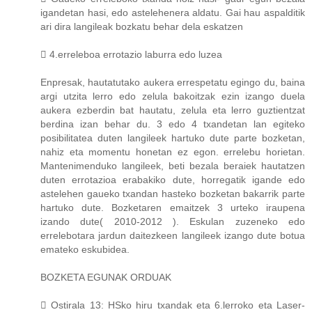
igandetan hasi, edo astelehenera aldatu. Gai hau aspalditik
ari dira langileak bozkatu behar dela eskatzen
 4.erreleboa errotazio laburra edo luzea
Enpresak, hautatutako aukera errespetatu egingo du, baina
argi utzita lerro edo zelula bakoitzak ezin izango duela
aukera ezberdin bat hautatu, zelula eta lerro guztientzat
berdina izan behar du. 3 edo 4 txandetan lan egiteko
posibilitatea duten langileek hartuko dute parte bozketan,
nahiz eta momentu honetan ez egon. errelebu horietan.
Mantenimenduko langileek, beti bezala beraiek hautatzen
duten errotazioa erabakiko dute, horregatik igande edo
astelehen gaueko txandan hasteko bozketan bakarrik parte
hartuko dute. Bozketaren emaitzek 3 urteko iraupena
izando dute( 2010-2012 ). Eskulan zuzeneko edo
errelebotara jardun daitezkeen langileek izango dute botua
emateko eskubidea.
BOZKETA EGUNAK ORDUAK
 Ostirala 13: HSko hiru txandak eta 6.lerroko eta Laser-