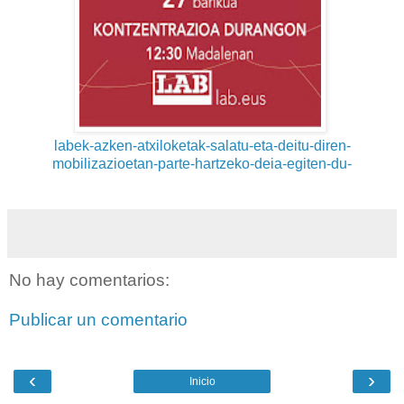
labek-azken-atxiloketak-salatu-eta-deitu-diren-
mobilizazioetan-parte-hartzeko-deia-egiten-du-
No hay comentarios:
Publicar un comentario
‹
›
Inicio