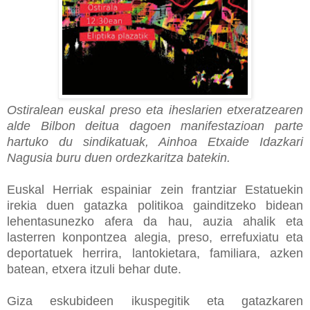
Ostiralean euskal preso eta iheslarien etxeratzearen
alde Bilbon deitua dagoen manifestazioan parte
hartuko du sindikatuak, Ainhoa Etxaide Idazkari
Nagusia buru duen ordezkaritza batekin.
Euskal Herriak espainiar zein frantziar Estatuekin
irekia duen gatazka politikoa gainditzeko bidean
lehentasunezko afera da hau, auzia ahalik eta
lasterren konpontzea alegia, preso, errefuxiatu eta
deportatuek herrira, lantokietara, familiara, azken
batean, etxera itzuli behar dute.
Giza eskubideen ikuspegitik eta gatazkaren