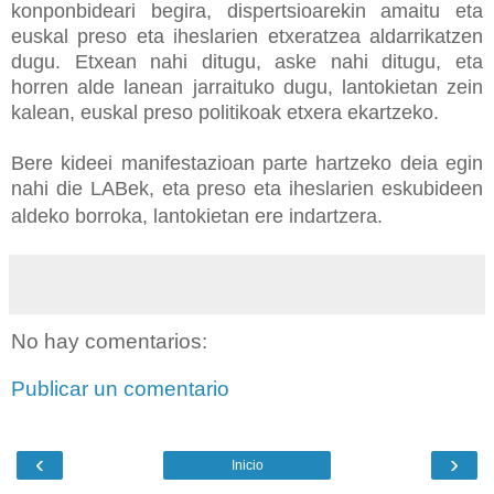
konponbideari begira, dispertsioarekin amaitu eta
euskal preso eta iheslarien etxeratzea aldarrikatzen
dugu. Etxean nahi ditugu, aske nahi ditugu, eta
horren alde lanean jarraituko dugu, lantokietan zein
kalean, euskal preso politikoak etxera ekartzeko.
Bere kideei manifestazioan parte hartzeko deia egin
nahi die LABek, eta preso eta iheslarien eskubideen
aldeko borroka, lantokietan ere indartzera.
No hay comentarios:
Publicar un comentario
‹
›
Inicio