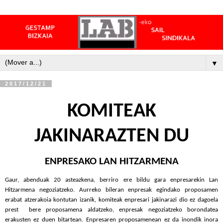
▼
2017/12/21
KOMITEAK
JAKINARAZTEN DU
ENPRESAKO LAN HITZARMENA
Gaur, abenduak 20 asteazkena, berriro ere bildu gara enpresarekin Lan
Hitzarmena negoziatzeko. Aurreko bileran enpresak egindako proposamen
erabat atzerakoia kontutan izanik, komiteak enpresari jakinarazi dio ez dagoela
prest
bere proposamena aldatzeko, enpresak negoziatzeko borondatea
erakusten ez duen bitartean. Enpresaren proposamenean ez da inondik inora