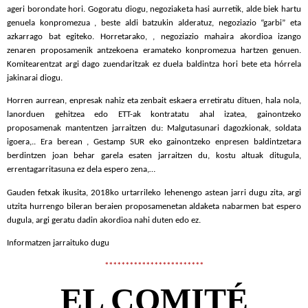
ageri borondate hori. Gogoratu diogu, negoziaketa hasi aurretik, alde biek hartu
genuela konpromezua , beste aldi batzukin alderatuz, negoziazio “garbi” eta
azkarrago bat egiteko. Horretarako, , negoziazio mahaira akordioa izango
zenaren proposamenik antzekoena eramateko konpromezua hartzen genuen.
Komitearentzat argi dago zuendaritzak ez duela baldintza hori bete eta hórrela
jakinarai diogu.
Horren aurrean, enpresak nahiz eta zenbait eskaera erretiratu dituen, hala nola,
lanorduen gehitzea edo ETT-ak kontratatu ahal izatea, gainontzeko
proposamenak mantentzen jarraitzen du: Malgutasunari dagozkionak, soldata
igoera,.. Era berean , Gestamp SUR eko gainontzeko enpresen baldintzetara
berdintzen joan behar garela esaten jarraitzen du, kostu altuak ditugula,
errentagarritasuna ez dela espero zena,…
Gauden fetxak ikusita, 2018ko urtarrileko lehenengo astean jarri dugu zita, argi
utzita hurrengo bileran beraien proposamenetan aldaketa nabarmen bat espero
dugula, argi geratu dadin akordioa nahi duten edo ez.
Informatzen jarraituko dugu
************************
EL COMITÉ