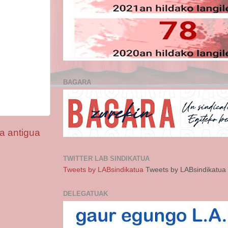
BAGARA
a antigua
TWITTER LAB SINDIKATUA
Tweets by LABsindikatua
Tweets by LABsindikatua
DELEGATUAK