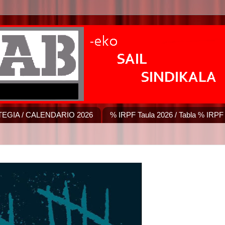
EGIA / CALENDARIO 2026
% IRPF Taula 2026 / Tabla % IRPF