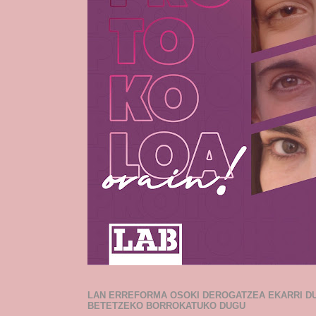
LAN ERREFORMA OSOKI DEROGATZEA EKARRI D
BETETZEKO BORROKATUKO DUGU