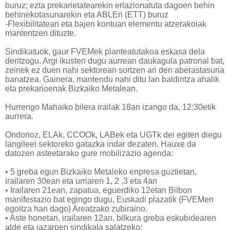
buruz; ezta prekarietatearekin erlazionatuta dagoen behin
behinekotasunarekin eta ABLEri (ETT) buruz
-Flexibilitatean eta bajen kontuan elementu atzerakoiak
mantentzen dituzte.
Sindikatuok, gaur FVEMek planteatutakoa eskasa dela
deritzogu. Argi ikusten dugu aurrean daukagula patronal bat,
zeinek ez duen nahi sektorean sortzen ari den aberastasuna
banatzea. Gainera, mantendu nahi ditu lan baldintza ahalik
eta prekarioenak Bizkaiko Metalean.
Hurrengo Mahaiko bilera irailak 18an izango da, 12:30etik
aurrera.
Ondorioz, ELAk, CCOOk, LABek eta UGTk dei egiten diegu
langileei sektoreko gatazka indar dezaten. Hauxe da
datozen asteetarako gure mobilizazio agenda:
• 5 greba egun Bizkaiko Metaleko enpresa guztietan,
irailaren 30ean eta urriaren 1, 2 ,3 eta 4an
• Irailaren 21ean, zapatua, eguerdiko 12etan Bilbon
manifestazio bat egingo dugu, Euskadi plazatik (FVEMen
egoitza han dago) Areatzako zubiraino.
• Aste honetan, irailaren 12an, bilkura greba eskubidearen
alde eta jazarpen sindikala salatzeko: