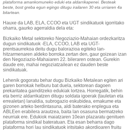
plataforma amankomuneko eduki eta aldarrikapenei. Besteak
beste, bost greba egun egingo ditugu irailaren 30 eta urriaren 4a
bitartean.
Hauxe da LAB, ELA, CCOO eta UGT sindikatuok igorritako
oharra, gaurko agerraldia dela eta:
Bizkaiko Metal sektoreko Negoziazio-Mahaian ordezkaritza
dugun sindikatuok -ELA, CCOO, LAB eta UGT-
prentsaurrekoa deitu dugu balorazioa egiteko lan-
hitzarmenaren aldeko borroka zertan den, gaur goizean izan
den Negoziazio-Mahaiaren 22. bileraren ostean. Gurekin
daude ere, mahai negoziatzailean ez dauden beste
sindikatuak.
Lehenik gogoratu behar dugu Bizkaiko Metalean egiten ari
garen borrokak helburu bat duela, sektorean dagoen
prekaritatea gainditzeko edukiak lortzea. Horregatik, behin
eta berriz aldarrikatzen ditugu soldata igoerak (tauletan eta
errealetan) lanaldia, subrogazio eskubidea, emakume eta
gizonen arteko berdintasuna, aldi baterako enplegua eta
ABLEen erabilera arautzea, baita lan osasuna bermatzeko
neurriak ere. Edukiok maiatzaren 10ean plazaratu genituen
plataforma sindikal bateratuan. Eta esan beharra dago
plataforma hori lau sindikatuok iritsitako akordioaren fruitu