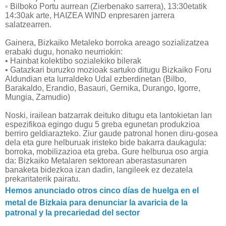
◦ Bilboko Portu aurrean (Zierbenako sarrera), 13:30etatik
14:30ak arte, HAIZEA WIND enpresaren jarrera
salatzearren.
Gainera, Bizkaiko Metaleko borroka areago sozializatzea
erabaki dugu, honako neurriokin:
• Hainbat kolektibo sozialekiko bilerak
• Gatazkari buruzko mozioak sartuko ditugu Bizkaiko Foru
Aldundian eta lurraldeko Udal ezberdinetan (Bilbo,
Barakaldo, Erandio, Basauri, Gernika, Durango, Igorre,
Mungia, Zamudio)
Noski, irailean batzarrak deituko ditugu eta lantokietan lan
espezifikoa egingo dugu 5 greba egunetan produkzioa
berriro geldiarazteko. Ziur gaude patronal honen diru-gosea
dela eta gure helburuak iristeko bide bakarra daukagula:
borroka, mobilizazioa eta greba. Gure helburua oso argia
da: Bizkaiko Metalaren sektorean aberastasunaren
banaketa bidezkoa izan dadin, langileek ez dezatela
prekaritaterik pairatu.
Hemos anunciado otros cinco días de huelga en el
metal de Bizkaia para denunciar la avaricia de la
patronal y la precariedad del sector