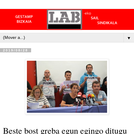
▼
2019/08/28
Beste bost greba egun egingo ditugu