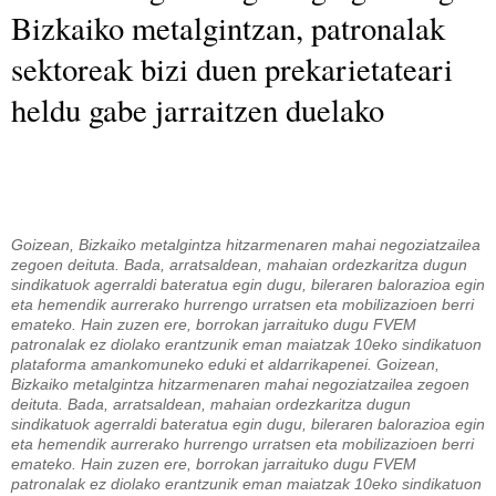
Bizkaiko metalgintzan, patronalak
sektoreak bizi duen prekarietateari
heldu gabe jarraitzen duelako
Goizean, Bizkaiko metalgintza hitzarmenaren mahai negoziatzailea
zegoen deituta. Bada, arratsaldean, mahaian ordezkaritza dugun
sindikatuok agerraldi bateratua egin dugu, bileraren balorazioa egin
eta hemendik aurrerako hurrengo urratsen eta mobilizazioen berri
emateko. Hain zuzen ere, borrokan jarraituko dugu FVEM
patronalak ez diolako erantzunik eman maiatzak 10eko sindikatuon
plataforma amankomuneko eduki et aldarrikapenei. Goizean,
Bizkaiko metalgintza hitzarmenaren mahai negoziatzailea zegoen
deituta. Bada, arratsaldean, mahaian ordezkaritza dugun
sindikatuok agerraldi bateratua egin dugu, bileraren balorazioa egin
eta hemendik aurrerako hurrengo urratsen eta mobilizazioen berri
emateko. Hain zuzen ere, borrokan jarraituko dugu FVEM
patronalak ez diolako erantzunik eman maiatzak 10eko sindikatuon