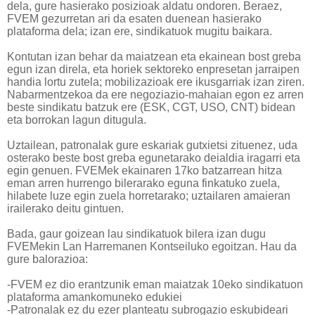
dela, gure hasierako posizioak aldatu ondoren. Beraez,
FVEM gezurretan ari da esaten duenean hasierako
plataforma dela; izan ere, sindikatuok mugitu baikara.
Kontutan izan behar da maiatzean eta ekainean bost greba
egun izan direla, eta horiek sektoreko enpresetan jarraipen
handia lortu zutela; mobilizazioak ere ikusgarriak izan ziren.
Nabarmentzekoa da ere negoziazio-mahaian egon ez arren
beste sindikatu batzuk ere (ESK, CGT, USO, CNT) bidean
eta borrokan lagun ditugula.
Uztailean, patronalak gure eskariak gutxietsi zituenez, uda
osterako beste bost greba egunetarako deialdia iragarri eta
egin genuen. FVEMek ekainaren 17ko batzarrean hitza
eman arren hurrengo bilerarako eguna finkatuko zuela,
hilabete luze egin zuela horretarako; uztailaren amaieran
irailerako deitu gintuen.
Bada, gaur goizean lau sindikatuok bilera izan dugu
FVEMekin Lan Harremanen Kontseiluko egoitzan. Hau da
gure balorazioa:
-FVEM ez dio erantzunik eman maiatzak 10eko sindikatuon
plataforma amankomuneko edukiei
-Patronalak ez du ezer planteatu subrogazio eskubideari