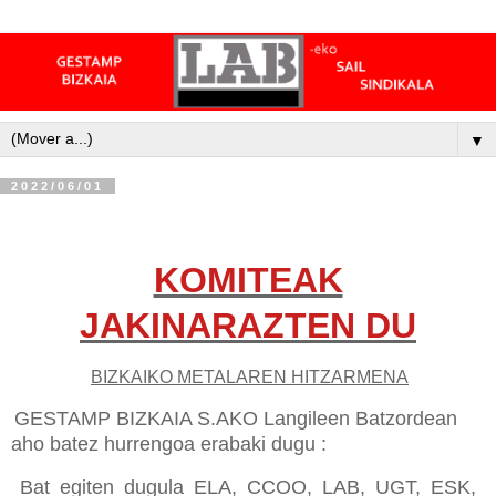
▼
2022/06/01
KOMITEAK
JAKINARAZTEN DU
BIZKAIKO METALAREN HITZARMENA
GESTAMP BIZKAIA S.AKO Langileen Batzordean
aho batez hurrengoa erabaki dugu :
Bat egiten dugula ELA, CCOO, LAB, UGT, ESK,