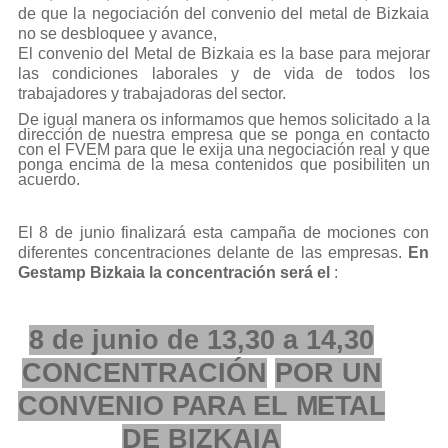
de que la negociación del convenio del metal de Bizkaia
no se desbloquee y avance,
El convenio del Metal de Bizkaia es la base para mejorar
las condiciones laborales y de vida
de todos los
trabajadores y trabajadoras del
sector.
De
igual
manera
os
informamos
que
hemos
solicitado
a
la
dirección
de
nuestra
empresa
que
se ponga en contacto
con el FVEM para que le exija una negociación real y que
ponga encima de la mesa contenidos que posibiliten un
acuerdo.
El 8 de junio finalizará esta campaña de mociones con
diferentes concentraciones delante de las empresas.
En
Gestamp Bizkaia la concentración será el
:
8 de junio de 13,30 a 14,30
CONCENTRACIÓN
POR UN
CONVENIO
PARA
EL
METAL
DE BIZKAIA