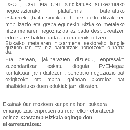
USO , CGT eta CNT sindikatuek aurkeztutako
negoziaziorako plataforma bateratuko
eskaerekin,baita sindikatu horiek deitu ditzaketen
mobilizazio eta greba-egunekin Bizkaiko metaleko
hitzarmenaren negoziazioa ez bada desblokeatzen
edo eta ez baldin bada aurrerapenik lortzen.
Bizkaiko metalaren hitzarmena sektoreko langile
guztien lan eta bizi-baldintzak hobetzeko oinarria
da.
Era berean, jakinarazten dizuegu, enpresako
zuzendaritzari eskatu diogula FVEMegaz
kontaktuan jarri daitezen , benetako negoziazio bat
exigitzeko eta mahai gainean akordioa bat
ahalbidetuko duen edukiak jarri ditzaten.
Ekainak 8an mozioen kanpaina honi bukaera
emango zaio enpresen aurrean elkarretaratzeak
eginez.
Gestamp Bizkaia egingo den
elkarretaratzea
: