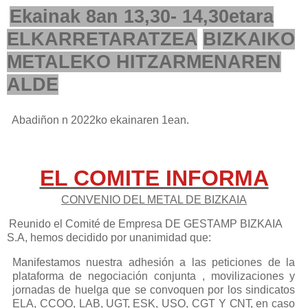
Ekainak 8an 13,30- 14,30etara
ELKARRETARATZEA
BIZKAIKO
METALEKO HITZARMENAREN
ALDE
Abadiñon n 2022ko ekainaren 1ean.
EL COMITE INFORMA
CONVENIO DEL METAL DE BIZKAIA
Reunido el Comité de Empresa DE GESTAMP BIZKAIA
S.A, hemos decidido por unanimidad que:
Manifestamos nuestra adhesión a las peticiones de la
plataforma de negociación conjunta , movilizaciones y
jornadas de huelga que
se
convoquen por los sindicatos
ELA, CCOO, LAB,
UGT,
ESK, USO, CGT Y
CNT,
en caso