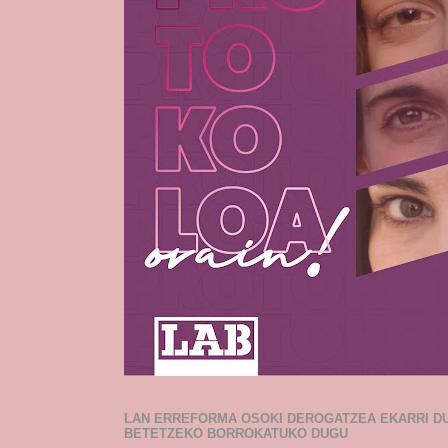
LAN ERREFORMA OSOKI DEROGATZEA EKARRI D
BETETZEKO BORROKATUKO DUGU