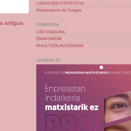
LANGILEEN ESTATUTUA
Manipulacion de Cargas
a antigua
FORMAZIOA
LAN OSASUNA
EMAKUMEAK
IRAULTZEN ALDIZKARIA
AZAROAK 25