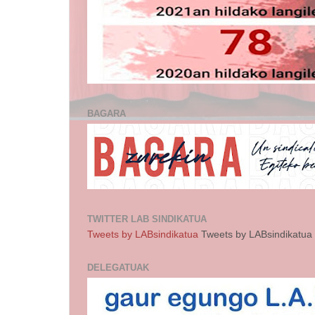
BAGARA
TWITTER LAB SINDIKATUA
Tweets by LABsindikatua
Tweets by LABsindikatua
DELEGATUAK