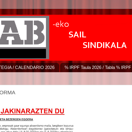
EGIA / CALENDARIO 2026
% IRPF Taula 2026 / Tabla % IRPF
FORMA