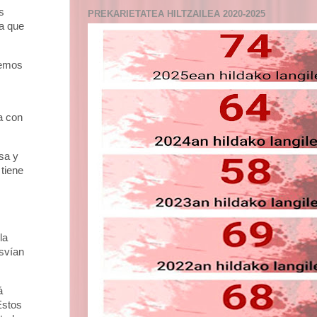
s
PREKARIETATEA HILTZAILEA 2020-2025
ma que
vemos
a con
sa y
tiene
la
svían
á
Estos