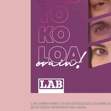
LAN ERREFORMA OSOKI DEROGATZEA EKARRI D
BETETZEKO BORROKATUKO DUGU