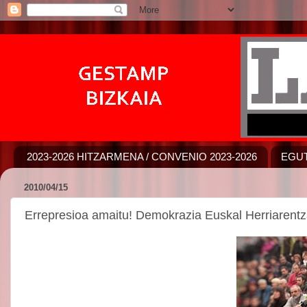
2023-2026 HITZARMENA / CONVENIO 2023-2026
EGUT
2010/04/15
Errepresioa amaitu! Demokrazia Euskal Herriarentz