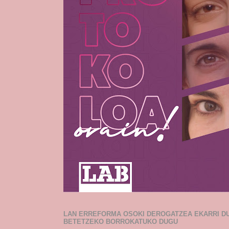
LAN ERREFORMA OSOKI DEROGATZEA EKARRI D
BETETZEKO BORROKATUKO DUGU