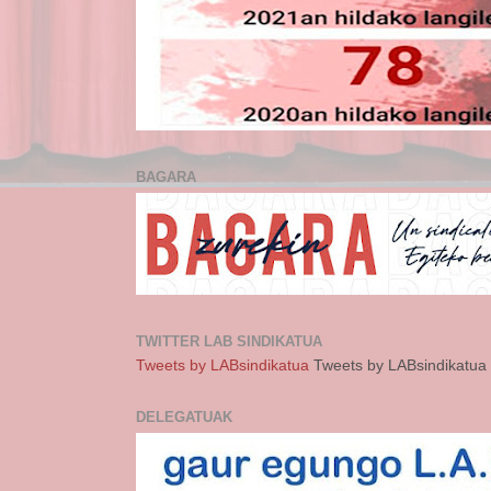
BAGARA
TWITTER LAB SINDIKATUA
Tweets by LABsindikatua
Tweets by LABsindikatua
DELEGATUAK