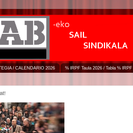
EGIA / CALENDARIO 2026
% IRPF Taula 2026 / Tabla % IRPF
at!