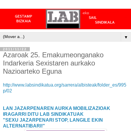
▼
2011/11/22
Azaroak 25. Emakumeonganako
Indarkeria Sexistaren aurkako
Nazioarteko Eguna
http://www.labsindikatua.org/sarrera/albisteak/folder_es/995
p/02
LAN JAZARPENAREN AURKA MOBILIZAZIOAK
IRAGARRI DITU LAB SINDIKATUAK
"SEXU JAZARPENARI STOP, LANGILE EKIN
ALTERNATIBARI!"