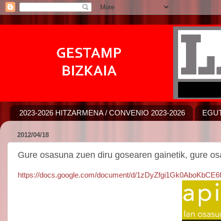
2023-2026 HITZARMENA / CONVENIO 2023-2026
EGUT
2012/04/18
Gure osasuna zuen diru gosearen gainetik, gure os
https://docs.google.com/document/d/1zDyZfgi1Gk0AboKbC