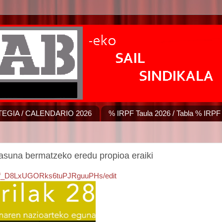
EGIA / CALENDARIO 2026
% IRPF Taula 2026 / Tabla % IRPF
asuna bermatzeko eredu propioa eraiki
E6f_D8LxUGORks6tuPJRguuPHs/edit