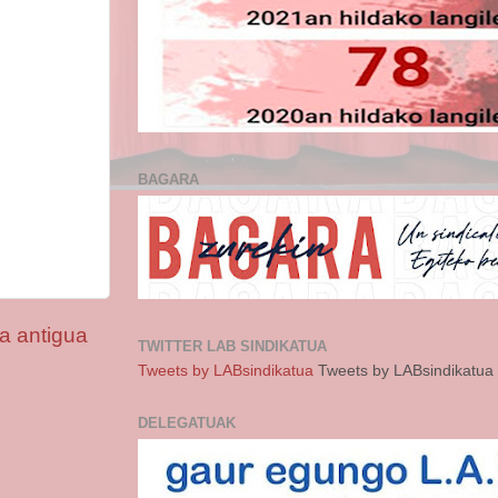
BAGARA
a antigua
TWITTER LAB SINDIKATUA
Tweets by LABsindikatua
Tweets by LABsindikatua
DELEGATUAK