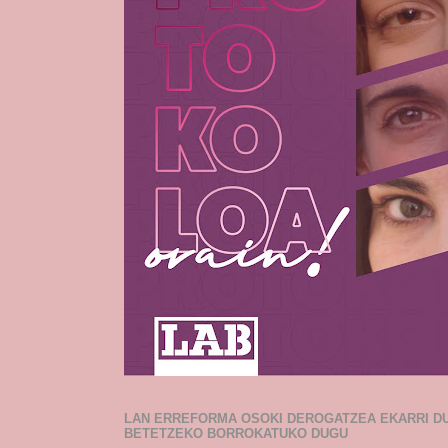
LAN ERREFORMA OSOKI DEROGATZEA EKARRI D
BETETZEKO BORROKATUKO DUGU