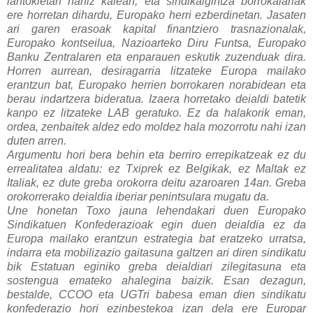
lantokietan nahiz kalean, eta sindikalgintza borrokalariak
ere horretan dihardu, Europako herri ezberdinetan. Jasaten
ari garen erasoak kapital finantziero trasnazionalak,
Europako kontseilua, Nazioarteko Diru Funtsa, Europako
Banku Zentralaren eta enparauen eskutik zuzenduak dira.
Horren aurrean, desiragarria litzateke Europa mailako
erantzun bat, Europako herrien borrokaren norabidean eta
berau indartzera bideratua. Izaera horretako deialdi batetik
kanpo ez litzateke LAB geratuko. Ez da halakorik eman,
ordea, zenbaitek aldez edo moldez hala mozorrotu nahi izan
duten arren.
Argumentu hori bera behin eta berriro errepikatzeak ez du
errealitatea aldatu: ez Txiprek ez Belgikak, ez Maltak ez
Italiak, ez dute greba orokorra deitu azaroaren 14an. Greba
orokorrerako deialdia iberiar penintsulara mugatu da.
Une honetan Toxo jauna lehendakari duen Europako
Sindikatuen Konfederazioak egin duen deialdia ez da
Europa mailako erantzun estrategia bat eratzeko urratsa,
indarra eta mobilizazio gaitasuna galtzen ari diren sindikatu
bik Estatuan eginiko greba deialdiari zilegitasuna eta
sostengua emateko ahalegina baizik. Esan dezagun,
bestalde, CCOO eta UGTri babesa eman dien sindikatu
konfederazio hori ezinbestekoa izan dela ere Europar