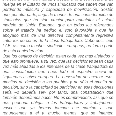
huelga en el Estado de unos sindicatos que saben que van
perdiendo músculo y capacidad de movilización. Sostén
que, por otra parte, llega de manos de una confederación de
sindicatos que ha sido crucial para apuntalar el actual
modelo de Unión Europea, que en todos los referendos
sobre el tratado ha pedido el voto favorable y que ha
apoyado más de una directiva completamente regresiva
cntra los derechos de la clase trabajadora. Cabe decir que
LAB, así como muchos sindicatos europeos, no forma parte
de esta confederación.
Que los centros de decisión están cada vez más alejados y
que esto promueve, a su vez, que las decisiones sean cada
vez más alejadas a los intereses de la clase trabajadora es
una constatación que hace todo el espectro social de
izquierdas a nivel europeo. La necesidad de acercar esos
ámbitos de decisión a los pueblos y no sólo el ámbito de
decisión, sino la capacidad de participar en esas decisiones
sería –o debería ser-, por tanto, una constatación que
también deberíamos hacer. No es comprensible, así, que se
nos pretenda obligar a las trabajadoras y trabajadores
vascos que ya hemos tomado ese camino a que
renunciemos a él y, mucho menos, que se intenten