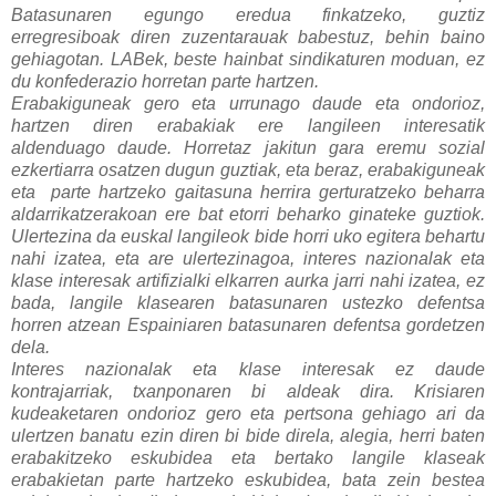
Batasunaren egungo eredua finkatzeko, guztiz
erregresiboak diren zuzentarauak babestuz, behin baino
gehiagotan. LABek, beste hainbat sindikaturen moduan, ez
du konfederazio horretan parte hartzen.
Erabakiguneak gero eta urrunago daude eta ondorioz,
hartzen diren erabakiak ere langileen interesatik
aldenduago daude. Horretaz jakitun gara eremu sozial
ezkertiarra osatzen dugun guztiak, eta beraz, erabakiguneak
eta parte hartzeko gaitasuna herrira gerturatzeko beharra
aldarrikatzerakoan ere bat etorri beharko ginateke guztiok.
Ulertezina da euskal langileok bide horri uko egitera behartu
nahi izatea, eta are ulertezinagoa, interes nazionalak eta
klase interesak artifizialki elkarren aurka jarri nahi izatea, ez
bada, langile klasearen batasunaren ustezko defentsa
horren atzean Espainiaren batasunaren defentsa gordetzen
dela.
Interes nazionalak eta klase interesak ez daude
kontrajarriak, txanponaren bi aldeak dira. Krisiaren
kudeaketaren ondorioz gero eta pertsona gehiago ari da
ulertzen banatu ezin diren bi bide direla, alegia, herri baten
erabakitzeko eskubidea eta bertako langile klaseak
erabakietan parte hartzeko eskubidea, bata zein bestea