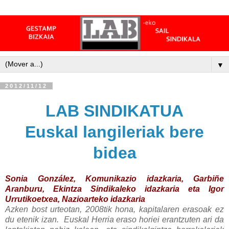
▼
2012/11/12
LAB SINDIKATUA
Euskal langileriak bere
bidea
Sonia González, Komunikazio idazkaria, Garbiñe
Aranburu, Ekintza Sindikaleko idazkaria eta Igor
Urrutikoetxea, Nazioarteko idazkaria
Azken bost urteotan, 2008tik hona, kapitalaren erasoak ez
du etenik izan. Euskal Herria eraso horiei erantzuten ari da