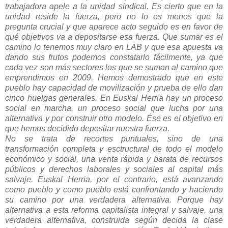
trabajadora apele a la unidad sindical. Es cierto que en la
unidad reside la fuerza, pero no lo es menos que la
pregunta crucial y que aparece acto seguido es en favor de
qué objetivos va a depositarse esa fuerza. Que sumar es el
camino lo tenemos muy claro en LAB y que esa apuesta va
dando sus frutos podemos constatarlo fácilmente, ya que
cada vez son más sectores los que se suman al camino que
emprendimos en 2009. Hemos demostrado que en este
pueblo hay capacidad de movilización y prueba de ello dan
cinco huelgas generales. En Euskal Herria hay un proceso
social en marcha, un proceso social que lucha por una
alternativa y por construir otro modelo. Ése es el objetivo en
que hemos decidido depositar nuestra fuerza.
No se trata de recortes puntuales, sino de una
transformación completa y esctructural de todo el modelo
económico y social, una venta rápida y barata de recursos
públicos y derechos laborales y sociales al capital más
salvaje. Euskal Herria, por el contrario, está avanzando
como pueblo y como pueblo está confrontando y haciendo
su camino por una verdadera alternativa. Porque hay
alternativa a esta reforma capitalista integral y salvaje, una
verdadera alternativa, construida según decida la clase