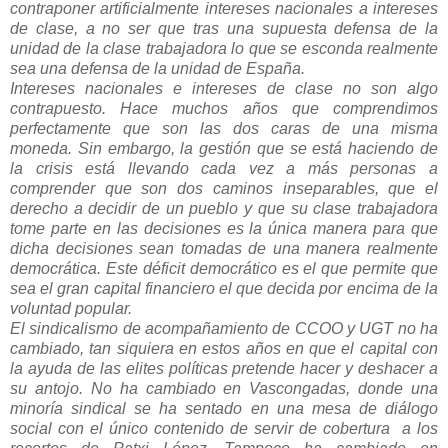
contraponer artificialmente intereses nacionales a intereses
de clase, a no ser que tras una supuesta defensa de la
unidad de la clase trabajadora lo que se esconda realmente
sea una defensa de la unidad de España.
Intereses nacionales e intereses de clase no son algo
contrapuesto. Hace muchos años que comprendimos
perfectamente que son las dos caras de una misma
moneda. Sin embargo, la gestión que se está haciendo de
la crisis está llevando cada vez a más personas a
comprender que son dos caminos inseparables, que el
derecho a decidir de un pueblo y que su clase trabajadora
tome parte en las decisiones es la única manera para que
dicha decisiones sean tomadas de una manera realmente
democrática. Este déficit democrático es el que permite que
sea el gran capital financiero el que decida por encima de la
voluntad popular.
El sindicalismo de acompañamiento de CCOO y UGT no ha
cambiado, tan siquiera en estos años en que el capital con
la ayuda de las elites políticas pretende hacer y deshacer a
su antojo. No ha cambiado en Vascongadas, donde una
minoría sindical se ha sentado en una mesa de diálogo
social con el único contenido de servir de cobertura a los