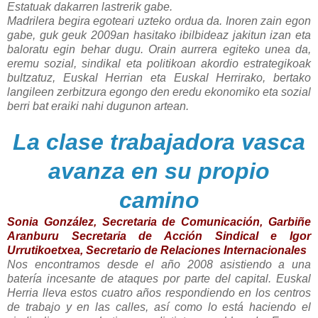
Estatuak dakarren lastrerik gabe.
Madrilera begira egoteari uzteko ordua da. Inoren zain egon
gabe, guk geuk 2009an hasitako ibilbideaz jakitun izan eta
baloratu egin behar dugu. Orain aurrera egiteko unea da,
eremu sozial, sindikal eta politikoan akordio estrategikoak
bultzatuz, Euskal Herrian eta Euskal Herrirako, bertako
langileen zerbitzura egongo den eredu ekonomiko eta sozial
berri bat eraiki nahi dugunon artean.
La clase trabajadora vasca
avanza en su propio
camino
Sonia González, Secretaria de Comunicación, Garbiñe
Aranburu Secretaria de Acción Sindical e Igor
Urrutikoetxea, Secretario de Relaciones Internacionales
Nos encontramos desde el año 2008 asistiendo a una
batería incesante de ataques por parte del capital. Euskal
Herria lleva estos cuatro años respondiendo en los centros
de trabajo y en las calles, así como lo está haciendo el