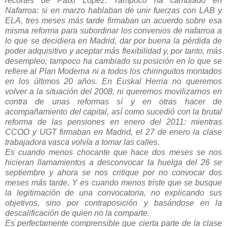
recortes de Patxi López. Tampoco ha cambiado en
Nafarroa: si en marzo hablaban de unir fuerzas con LAB y
ELA, tres meses más tarde firmaban un acuerdo sobre esa
misma reforma para subordinar los convenios de nafarroa a
lo que se decidiera en Madrid, dar por buena la pérdida de
poder adquisitivo y aceptar más flexibilidad y, por tanto, más
desempleo; tampoco ha cambiado su posición en lo que se
refiere al Plan Moderna ni a todos los chiringuitos montados
en los últimos 20 años. En Euskal Herria no queremos
volver a la situación del 2008, ni queremos movilizarnos en
contra de unas reformas sí y en otras hacer de
acompañamiento del capital, así como sucedió con la brutal
reforma de las pensiones en enero del 2011: mientras
CCOO y UGT firmaban en Madrid, el 27 de enero la clase
trabajadora vasca volvía a tomar las calles.
Es cuando menos chocante que hace dos meses se nos
hicieran llamamientos a desconvocar la huelga del 26 se
septiembre y ahora se nos critique por no convocar dos
meses más tarde. Y es cuando menos triste que se busque
la legitimación de una convocatoria, no explicando sus
objetivos, sino por contraposición y basándose en la
descalificación de quien no la comparte.
Es perfectamente comprensible que cierta parte de la clase