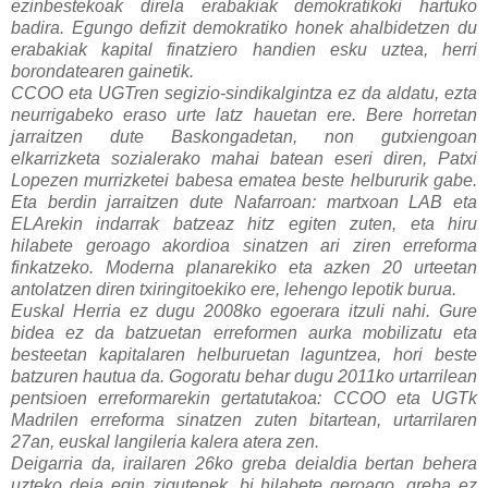
ezinbestekoak direla erabakiak demokratikoki hartuko
badira. Egungo defizit demokratiko honek ahalbidetzen du
erabakiak kapital finatziero handien esku uztea, herri
borondatearen gainetik.
CCOO eta UGTren segizio-sindikalgintza ez da aldatu, ezta
neurrigabeko eraso urte latz hauetan ere. Bere horretan
jarraitzen dute Baskongadetan, non gutxiengoan
elkarrizketa sozialerako mahai batean eseri diren, Patxi
Lopezen murrizketei babesa ematea beste helbururik gabe.
Eta berdin jarraitzen dute Nafarroan: martxoan LAB eta
ELArekin indarrak batzeaz hitz egiten zuten, eta hiru
hilabete geroago akordioa sinatzen ari ziren erreforma
finkatzeko. Moderna planarekiko eta azken 20 urteetan
antolatzen diren txiringitoekiko ere, lehengo lepotik burua.
Euskal Herria ez dugu 2008ko egoerara itzuli nahi. Gure
bidea ez da batzuetan erreformen aurka mobilizatu eta
besteetan kapitalaren helburuetan laguntzea, hori beste
batzuren hautua da. Gogoratu behar dugu 2011ko urtarrilean
pentsioen erreformarekin gertatutakoa: CCOO eta UGTk
Madrilen erreforma sinatzen zuten bitartean, urtarrilaren
27an, euskal langileria kalera atera zen.
Deigarria da, irailaren 26ko greba deialdia bertan behera
uzteko deia egin zigutenek, bi hilabete geroago, greba ez