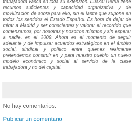
trabajadora vasca en toda su extensión. Euskal Herria tiene
recursos suficientes y capacidad organizativa y de
movilización de sobra para ello, sin el lastre que supone en
todos los sentidos el Estado Español. Es hora de dejar de
mirar a Madrid y ser conscientes y valorar el recorrido que
comenzamos, por nosotras y nosotros mismos y sin esperar
a nadie, en el 2009. Ahora es el momento de seguir
adelante y de impulsar acuerdos estratégicos en el ámbito
social, sindical y político entre quienes realmente
pretendemos construir en y para nuestro pueblo un nuevo
modelo económico y social al servicio de la clase
trabajadora y no del capital.
No hay comentarios:
Publicar un comentario