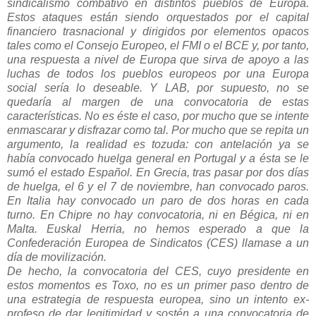
sindicalismo combativo en distintos pueblos de Europa.
Estos ataques están siendo orquestados por el capital
financiero trasnacional y dirigidos por elementos opacos
tales como el Consejo Europeo, el FMI o el BCE y, por tanto,
una respuesta a nivel de Europa que sirva de apoyo a las
luchas de todos los pueblos europeos por una Europa
social sería lo deseable. Y LAB, por supuesto, no se
quedaría al margen de una convocatoria de estas
características. No es éste el caso, por mucho que se intente
enmascarar y disfrazar como tal. Por mucho que se repita un
argumento, la realidad es tozuda: con antelación ya se
había convocado huelga general en Portugal y a ésta se le
sumó el estado Español. En Grecia, tras pasar por dos días
de huelga, el 6 y el 7 de noviembre, han convocado paros.
En Italia hay convocado un paro de dos horas en cada
turno. En Chipre no hay convocatoria, ni en Bégica, ni en
Malta. Euskal Herria, no hemos esperado a que la
Confederación Europea de Sindicatos (CES) llamase a un
día de movilización.
De hecho, la convocatoria del CES, cuyo presidente en
estos momentos es Toxo, no es un primer paso dentro de
una estrategia de respuesta europea, sino un intento ex-
profeso de dar legitimidad y sostén a una convocatoria de