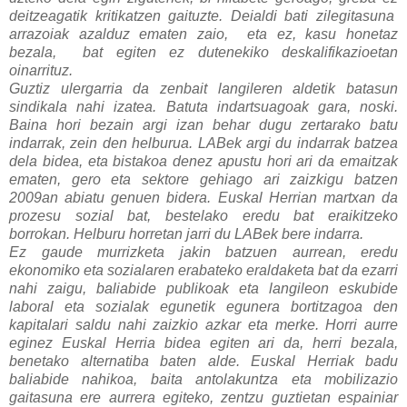
deitzeagatik kritikatzen gaituzte. Deialdi bati zilegitasuna
arrazoiak azalduz ematen zaio, eta ez, kasu honetaz
bezala, bat egiten ez dutenekiko deskalifikazioetan
oinarrituz.
Guztiz ulergarria da zenbait langileren aldetik batasun
sindikala nahi izatea. Batuta indartsuagoak gara, noski.
Baina hori bezain argi izan behar dugu zertarako batu
indarrak, zein den helburua. LABek argi du indarrak batzea
dela bidea, eta bistakoa denez apustu hori ari da emaitzak
ematen, gero eta sektore gehiago ari zaizkigu batzen
2009an abiatu genuen bidera. Euskal Herrian martxan da
prozesu sozial bat, bestelako eredu bat eraikitzeko
borrokan. Helburu horretan jarri du LABek bere indarra.
Ez gaude murrizketa jakin batzuen aurrean, eredu
ekonomiko eta sozialaren erabateko eraldaketa bat da ezarri
nahi zaigu, baliabide publikoak eta langileon eskubide
laboral eta sozialak egunetik egunera bortitzagoa den
kapitalari saldu nahi zaizkio azkar eta merke. Horri aurre
eginez Euskal Herria bidea egiten ari da, herri bezala,
benetako alternatiba baten alde. Euskal Herriak badu
baliabide nahikoa, baita antolakuntza eta mobilizazio
gaitasuna ere aurrera egiteko, zentzu guztietan espainiar