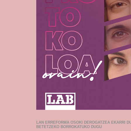
LAN ERREFORMA OSOKI DEROGATZEA EKARRI D
BETETZEKO BORROKATUKO DUGU