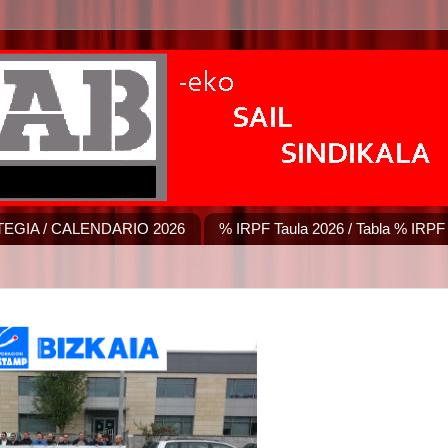
EGIA / CALENDARIO 2026
% IRPF Taula 2026 / Tabla % IRPF