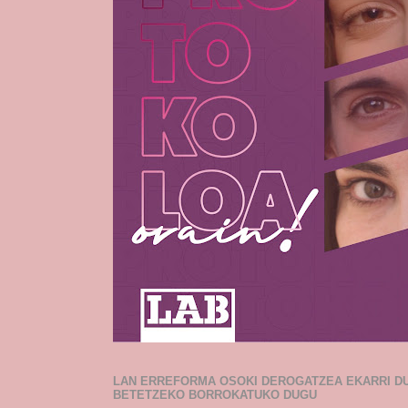
LAN ERREFORMA OSOKI DEROGATZEA EKARRI D
BETETZEKO BORROKATUKO DUGU