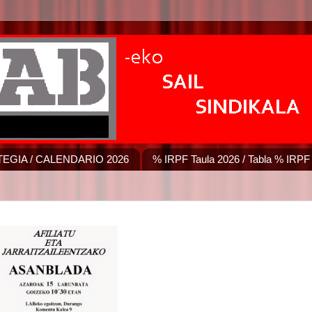
EGIA / CALENDARIO 2026
% IRPF Taula 2026 / Tabla % IRPF