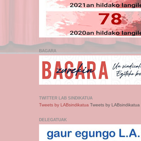
BAGARA
TWITTER LAB SINDIKATUA
Tweets by LABsindikatua
Tweets by LABsindikatua
DELEGATUAK