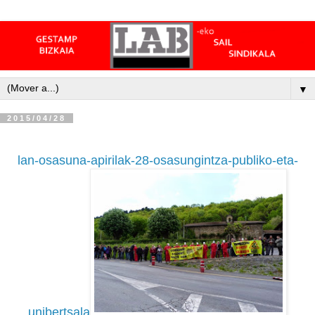
▼
2015/04/28
lan-osasuna-apirilak-28-osasungintza-publiko-eta-
unibertsala