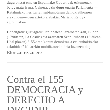
dugu ontzat ematen Espainiako Gobernuak eskumenak
bereganatu izana. Gainera, ezin dugu onartu Parlamenta —
Kataluniako herritarren subiranotasun demokratikoaren
erakundea— deusezteko erabakia, Mariano Rajoyk
agindutakoa.
Honengatik guztiagatik, larunbatean, azaroaren 4an, Bilbon
(17:00etan, La Casilla) eta azaroaren 5ean Iruñean (12:30ean,
Udal plazan) "155.aren kontra demokrazia eta erabakitzeko
eskubidea" leloarekin mobilizatzeko deia luzatzen dugu.
Etor zaitez zu ere
Contra el 155
DEMOCRACIA y
DERECHO A