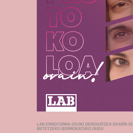
LAN ERREFORMA OSOKI DEROGATZEA EKARRI D
BETETZEKO BORROKATUKO DUGU