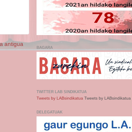
a antigua
BAGARA
TWITTER LAB SINDIKATUA
Tweets by LABsindikatua
Tweets by LABsindikatua
DELEGATUAK