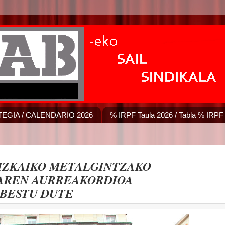
EGIA / CALENDARIO 2026
% IRPF Taula 2026 / Tabla % IRPF
IZKAIKO METALGINTZAKO
AREN AURREAKORDIOA
BESTU DUTE