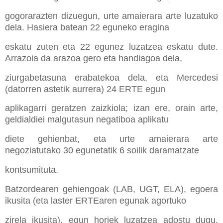
gogorarazten dizuegun, urte amaierara arte luzatuko
dela. Hasiera batean 22 eguneko eragina
eskatu zuten eta 22 egunez luzatzea eskatu dute.
Arrazoia da arazoa gero eta handiagoa dela,
ziurgabetasuna erabatekoa dela, eta Mercedesi
(datorren astetik aurrera) 24 ERTE egun
aplikagarri geratzen zaizkiola; izan ere, orain arte,
geldialdiei malgutasun negatiboa aplikatu
diete gehienbat, eta urte amaierara arte
negoziatutako 30 egunetatik 6 soilik daramatzate
kontsumituta.
Batzordearen gehiengoak (LAB, UGT, ELA), egoera
ikusita (eta laster ERTEaren egunak agortuko
zirela ikusita), egun horiek luzatzea adostu dugu.