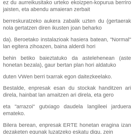
ez du aurreikusitako urteko ekoizpen-kopurua berriro
jaisten, eta abendu amaieran zerbait
berreskuratzeko aukera zabalik uzten du (gertaerak
nola gertatzen diren ikusten joan beharko
da). Beroetako instalazioak hasiera batean, "Normal"
lan egitera zihoazen, baina alderdi hori
behin betiko baieztatuko da astelehenean (aste
honetan bezala), gaur bertan plan hori aldatuko
duten VWen berri txarrak egon daitezkeelako.
Bestalde, enpresak esan du stockak handitzen ari
direla, hainbat lan amaitzen ari direla, eta gero
eta "arrazoi" gutxiago daudela langileei jarduera
emateko.
Bilera berean, enpresak ERTE honetan eragina izan
dezaketen egunak luzatzeko eskatu digu, zein