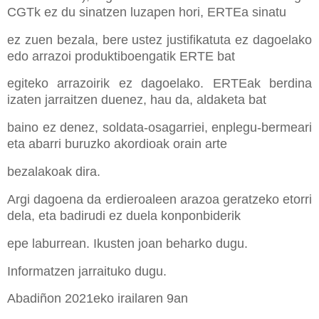
CGTk ez du sinatzen luzapen hori, ERTEa sinatu
ez zuen bezala, bere ustez justifikatuta ez dagoelako
edo arrazoi produktiboengatik ERTE bat
egiteko arrazoirik ez dagoelako. ERTEak berdina
izaten jarraitzen duenez, hau da, aldaketa bat
baino ez denez, soldata-osagarriei, enplegu-bermeari
eta abarri buruzko akordioak orain arte
bezalakoak dira.
Argi dagoena da erdieroaleen arazoa geratzeko etorri
dela, eta badirudi ez duela konponbiderik
epe laburrean. Ikusten joan beharko dugu.
Informatzen jarraituko dugu.
Abadiñon 2021eko irailaren 9an