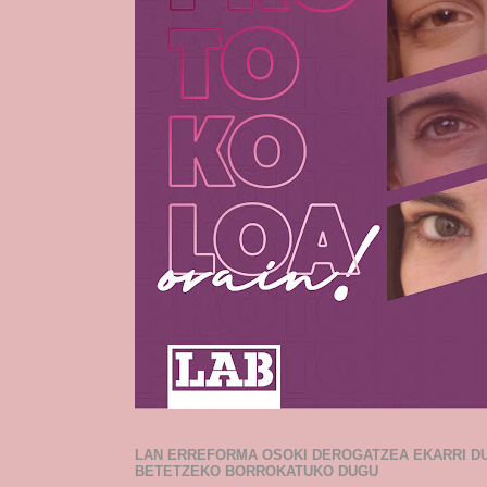
LAN ERREFORMA OSOKI DEROGATZEA EKARRI D
BETETZEKO BORROKATUKO DUGU