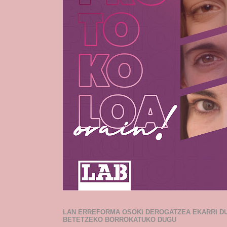
LAN ERREFORMA OSOKI DEROGATZEA EKARRI D
BETETZEKO BORROKATUKO DUGU