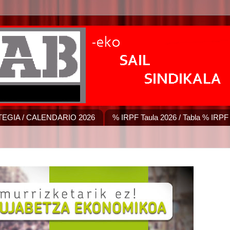
EGIA / CALENDARIO 2026
% IRPF Taula 2026 / Tabla % IRPF