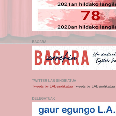
BAGARA
TWITTER LAB SINDIKATUA
Tweets by LABsindikatua
Tweets by LABsindikatua
DELEGATUAK