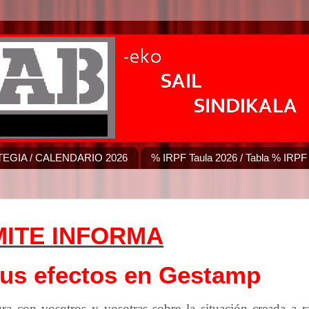
EGIA / CALENDARIO 2026
% IRPF Taula 2026 / Tabla % IRPF
MITE INFORMA
sus efectos en Gestamp
ra con vosotros y vosotras sobre la situación creada a r