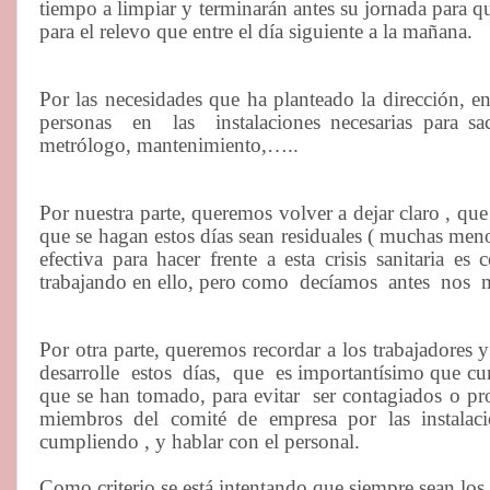
tiempo a limpiar y terminarán antes su jornada para q
para el relevo que entre el día siguiente a la mañana.
Por las necesidades que ha planteado la dirección, e
personas
en
las
instalaciones necesarias para 
metrólogo, mantenimiento,…..
Por nuestra parte, queremos volver a dejar claro , q
que se hagan estos días sean residuales ( muchas meno
efectiva para hacer frente a esta crisis sanitaria e
trabajando en ello, pero como
decíamos
antes
nos
Por otra parte, queremos recordar a los trabajadores y
desarrolle
estos
días,
que
es importantísimo que cu
que se han tomado, para evitar
ser contagiados o pr
miembros del comité de empresa por las instalac
cumpliendo , y hablar con el personal.
Como criterio se está intentando que siempre sean l