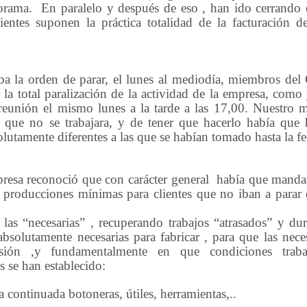
orama.
En paralelo y después de eso , han ido cerrando
lientes suponen la práctica totalidad de la facturación 
ba la orden de parar, el lunes al mediodía, miembros del
la total paralización de la actividad de la empresa, como 
 reunión el mismo lunes a la tarde a las 17,00. Nuestro m
e no se trabajara, y de tener que hacerlo había que 
utamente diferentes a las que se habían tomado hasta la fe
presa reconoció que con carácter general
había que mandar
e producciones mínimas para clientes que no iban a parar e
las “necesarias” , recuperando trabajos “atrasados” y dur
bsolutamente necesarias para fabricar , para que las nece
sión
,y
fundamentalmente
en
que
condiciones
trab
s se han establecido:
continuada botoneras, útiles, herramientas,..