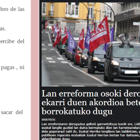
bro de las
as.
ercibe del
 pagas , ni
sacar
del