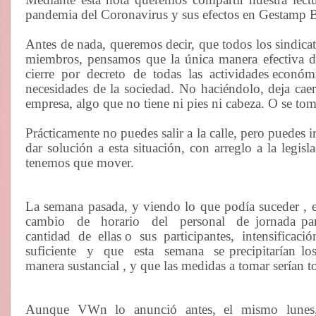
pandemia del Coronavirus y sus efectos en Gestamp 
Antes de nada, queremos decir, que todos los sindica
miembros, pensamos que la única manera efectiva de
cierre
por
decreto
de
todas
las
actividades
económic
necesidades de la sociedad. No haciéndolo, deja caer 
empresa, algo que no tiene ni pies ni cabeza. O se t
Prácticamente no
puedes salir a la calle, pero puedes
dar solución a esta situación, con arreglo a la legis
tenemos que mover.
La semana pasada, y viendo lo que podía suceder , 
cambio
de
horario
del
personal
de jornada pa
cantidad
de
ellas o
sus
participantes,
intensificació
suficiente
y
que
esta
semana
se precipitarían l
manera sustancial , y que las medidas a tomar serían t
Aunque
VWn
lo
anunció
antes,
el
mismo
lunes