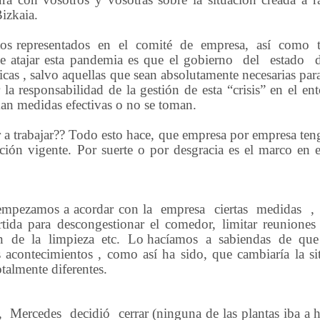
Bizkaia.
tos
representados
en
el
comité
de
empresa,
así
como
 atajar esta pandemia es que el gobierno
del
estado
as , salvo aquellas que sean absolutamente necesarias para
la responsabilidad de la gestión de esta “crisis” en el en
oman medidas efectivas o no se toman.
 ir a trabajar?? Todo esto hace, que empresa por empresa t
lación vigente. Por suerte o por desgracia es el
marco en e
empezamos a acordar con la
empresa
ciertas
medidas
,
rtida para descongestionar el comedor, limitar reuniones
n
de
la
limpieza
etc.
Lo hacíamos
a
sabiendas
de
que
os acontecimientos , como así ha sido, que cambiaría la s
otalmente diferentes.
,
Mercedes
decidió
cerrar (ninguna de las plantas iba a 