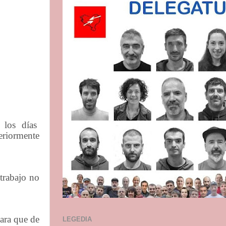
los
días
teriormente
trabajo no
para que de
LEGEDIA