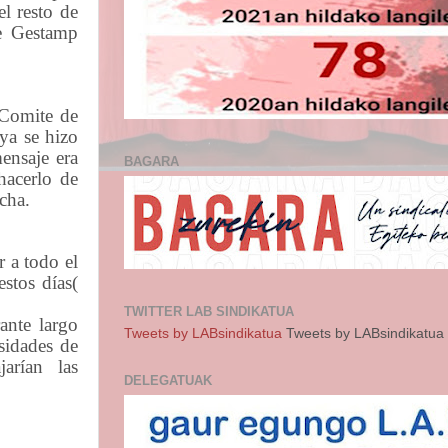
 el
resto de
de Gestamp
 Comite de
ya se hizo
ensaje era
BAGARA
hacerlo de
cha.
 a todo el
stos días(
TWITTER LAB SINDIKATUA
ante largo
Tweets by LABsindikatua
Tweets by LABsindikatua
sidades de
ajarían
las
DELEGATUAK