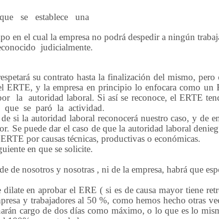
que
se
establece
una
 el cual la empresa no podrá despedir a ningún trabaja
econocido
judicialmente.
respetará su contrato hasta la finalización del mismo, pero 
a el ERTE, y la empresa en principio lo enfocara como u
por
la
autoridad laboral. Si así se reconoce, el ERTE ten
que
se
paró
la
actividad.
de si la autoridad laboral reconocerá nuestro caso, y de 
or. Se puede dar el caso de que la autoridad laboral denie
un ERTE por causas técnicas, productivas o económicas.
guiente en que se solicite.
 de nosotros y nosotras , ni de la empresa, habrá que esp
ilate en aprobar el ERE ( si es de causa mayor tiene retr
presa y trabajadores al 50 %, como hemos hecho otras vece
 harán cargo de dos días como máximo, o lo que es lo mism