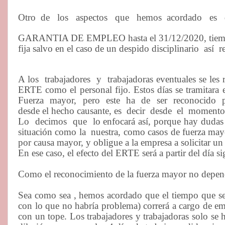
Otro
de
los
aspectos
que
hemos
acordado
es
GARANTIA DE EMPLEO hasta el 31/12/2020, tiempo en
fija salvo en el caso de un despido disciplinario
así
r
A los
trabajadores
y
trabajadoras eventuales se les 
ERTE como el personal fijo. Estos días se tramitar
Fuerza
mayor,
pero
este
ha
de
ser
reconocido
desde el hecho causante, es
decir
desde
el
momento
Lo
decimos
que
lo enfocará así, porque hay dudas 
situación como la
nuestra, como casos de fuerza may
por causa mayor, y obligue a la empresa a solicitar 
En ese caso, el efecto del ERTE será a partir del día si
Como el reconocimiento de la fuerza mayor no depende
Sea como sea , hemos acordado que el tiempo que se d
con lo que no habría problema) correrá a cargo de em
con un tope. Los trabajadores y trabajadoras solo se