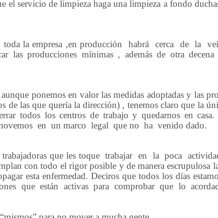
ue el servicio de limpieza haga una limpieza a fondo ducha
n toda la empresa ,en producción
habrá
cerca
de
la
ve
sacar las producciones mínimas , además de otra decena
ue aunque ponemos en valor las medidas adoptadas y las pr
s de las que quería la dirección) , tenemos claro que la ú
s cerrar todos los centros de trabajo y quedarnos en casa
movemos
en
un marco
legal
que no
ha
venido dado.
 trabajadoras que les toque
trabajar
en
la
poca
activida
mplan con todo el rigor posible y de manera escrupulosa l
opagar esta enfermedad. Deciros que todos los días estam
iones que están activas para comprobar que lo acorda
os “mismos” para no mover a mucha gente.