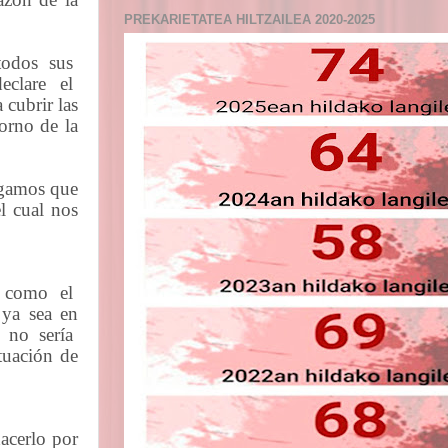
PREKARIETATEA HILTZAILEA 2020-2025
todos
sus
declare
el
 cubrir las
torno de la
engamos que
l cual nos
como
el
 ya sea en
no
sería
ituación
de
hacerlo por