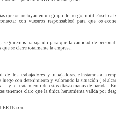
ías que os incluyan en un grupo de riesgo, notificárselo al 
contactar
con
vuestros
responsables)
para
que
os exone
, seguiremos trabajando para que la cantidad de personal
 que se cierre totalmente la empresa.
ud
de
los
trabajadores
y trabajadoras, e instamos a la em
e luego con detenimiento y valorando la situación ( el alca
s
,
y
el tratamiento de estos días/semanas de parada.
En
tes tenemos claro que la única herramienta valida por desg
el ERTE son: