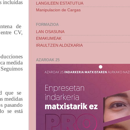
s incluidas
LANGILEEN ESTATUTUA
Manipulacion de Cargas
FORMAZIOA
intena
de
 entre CV,
LAN OSASUNA
EMAKUMEAK
IRAULTZEN ALDIZKARIA
oducciones
AZAROAK 25
nica medida
. Seguimos
d
que
se
as medidas
os pasando
do se está