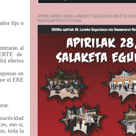
APIRILAREN 28AN LANEKO SEGURTASUN ETA O
NAZIOARTEKO EGUNA
dor fijo o
entrarán al
n ERTE
de
drá efectos
empresas en
gue el ERE
erar.
oactividad
s, eso si,
o, toda la