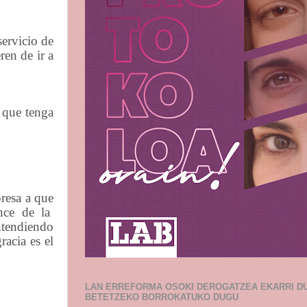
servicio de
ren de ir a
 que tenga
presa a que
nce
de
la
tendiendo
racia es el
LAN ERREFORMA OSOKI DEROGATZEA EKARRI D
BETETZEKO BORROKATUKO DUGU