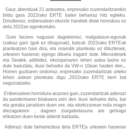
Gaur, abenduak 21 asteartea, enpresako zuzendaritzarekin
bildu gara 2022rako ERTE baten beharraz hitz egiteko.
Dirudienez, erdieroaleen ekoizle handiek diote hornidura ez
dela 2022an egonkortuko.
Gure bezero nagusiei dagokienez, malgutasun-egunak
izateaz gain (guk ez ditugunak), batzuk 2022rako ERTEak
planteatzen hasi dira, eta oraindik planteatu ez dituztenek,
urtearen hasieran egingo dituela iragarri dute. Mercedesek
eta Seatek, adibidez, ekoizpenaren lehen astea baino ez
dute baieztatu, ikusi beharko da VW-n 10ean hasten den,..
Horren guztiaren ondorioz, enpresako zuzendaritzak urteko
lehen astean planteatu digu ,2022rako ERTE berri bat
negoziatzeko.
Erdieroaleen
hornidura-arazoez
gain,
zuzendaritzak
adierazi
du
pandemiaren
bilakaera
zein den ikusi beharko dela, bai
eta goraka jarraitzen duen ere, eta etorkizunean nola eragin
diezagukeen , dagoen ziurgabetasuna are gehiago
elikatzen duen beste alderdi bat
baita.
Adierazi dute beharrezkoa dela ERTEa urtearen hasieran