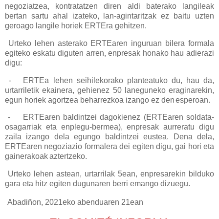
negoziatzea, kontratatzen diren aldi baterako langileak
bertan sartu ahal izateko, lan-agintaritzak ez baitu uzten
geroago langile horiek ERTEra gehitzen.
Urteko lehen asterako ERTEaren inguruan bilera formala
egiteko eskatu diguten arren, enpresak honako hau adierazi
digu:
-
ERTEa lehen seihilekorako planteatuko du, hau da,
urtarriletik ekainera, gehienez 50 laneguneko eraginarekin,
egun horiek agortzea beharrezkoa izango ez den
esperoan.
-
ERTEaren baldintzei dagokienez (ERTEaren soldata-
osagarriak eta enplegu-bermea), enpresak aurreratu digu
zaila izango dela egungo baldintzei eustea. Dena dela,
ERTEaren negoziazio formalera dei egiten digu, gai hori eta
gainerakoak
aztertzeko.
Urteko lehen astean, urtarrilak 5ean, enpresarekin bilduko
gara eta hitz egiten dugunaren berri emango dizuegu.
Abadiñon, 2021eko abenduaren 21ean