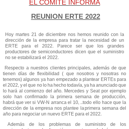
EL COMITÉ INFORMA
REUNION ERTE 2022
Hoy martes 21 de diciembre nos hemos reunido con la
dirección de la empresa para tratar la necesidad de un
ERTE para el 2022. Parece ser que los grandes
productores de semiconductores dicen que el suministro
no se estabilizará el 2022.
Respecto a nuestros clientes principales, además de que
tienen días de flexibilidad ( que nosotros
y
nosotras
no
tenemos)
algunos
ya
han
empezado
a
plantear
ERTEs
para
el
2022, y
el
que
no
lo
ha
hecho
todavía,
ya
ha
anunciado
que
lo
hará
al
comienzo
del
año.
Mercedes y
Seat
por
ejemplo
solo
han
confirmado
la
primera
semana
de
producción,
habrá
que
ver
si VW-N arranca el 10, ..todo ello hace que la
dirección de la empresa nos plantee la
primera semana del
año para negociar un nuevo ERTE para el
2022.
Además
de
los
problemas
de
suministro
de
los