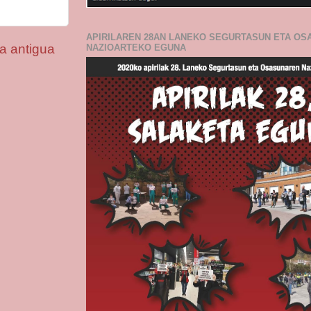
APIRILAREN 28AN LANEKO SEGURTASUN ETA O
a antigua
NAZIOARTEKO EGUNA