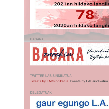
BAGARA
TWITTER LAB SINDIKATUA
Tweets by LABsindikatua
Tweets by LABsindikatua
DELEGATUAK