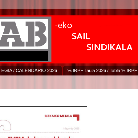
EGIA / CALENDARIO 2026
% IRPF Taula 2026 / Tabla % IRPF