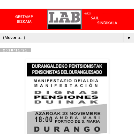
▼
2018/11/21