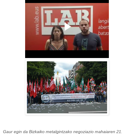
Gaur egin da Bizkaiko metalgintzako negoziazio mahaiaren 21.