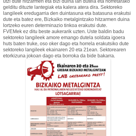
utzi dute hitzarmen eta bizi duina lan dutela eta horretarako
gelditu dituzte lantegiak eta kalera atera dira. Sektoreko
langileek eredugarria den duintasuna eta batasuna erakutsi
dute eta batez ere, Bizkaiko metalgintzako hitzarmen duina
lortzeko euren determinazio tinkoa erakutsi dute.
FVEMek ez ditu beste aukerarik uzten. Uste baldin badu
sektoreko langileek amore emango dutela soldata igoera
huts baten truke, oso oker dago eta horrela erakutsiko dute
sektoreko langileek ekainaren 20 eta 21ean. Sektorearen
etorkizuna jokoan dago eta borroka da bide bakarra.