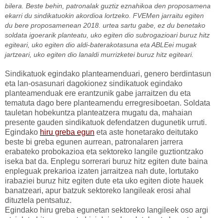
bilera. Beste behin, patronalak guztiz eznahikoa den proposamena
ekarri du sindikatuokin akordioa lortzeko. FVEMen jarraitu egiten
du bere proposamenean 2018. urtea sartu gabe, ez du benetako
soldata igoerarik planteatu, uko egiten dio subrogazioari buruz hitz
egiteari, uko egiten dio aldi-baterakotasuna eta ABLEei mugak
jartzeari, uko egiten dio lanaldi murrizketei buruz hitz egiteari.
Sindikatuok egindako planteamenduari, genero berdintasun
eta lan-osasunari dagokionez sindikatuok egindako
planteamenduak ere erantzunik gabe jarraitzen du eta
tematuta dago bere planteamendu erregresiboetan. Soldata
tauletan hobekuntza planteatzera mugatu da, mahaian
presente gauden sindikatuok defendatzen dugunetik urruti.
Egindako
hiru greba egun
eta aste honetarako deitutako
beste bi greba egunen aurrean, patronalaren jarrera
erabateko probokazioa eta sektoreko langile guztiontzako
iseka bat da. Enplegu sorrerari buruz hitz egiten dute baina
enpleguak prekarioa izaten jarraitzea nah dute, lortutako
irabaziei buruz hitz egiten dute eta uko egiten diote hauek
banatzeari, apur batzuk sektoreko langileak erosi ahal
dituztela pentsatuz.
Egindako hiru greba egunetan sektoreko langileek oso argi