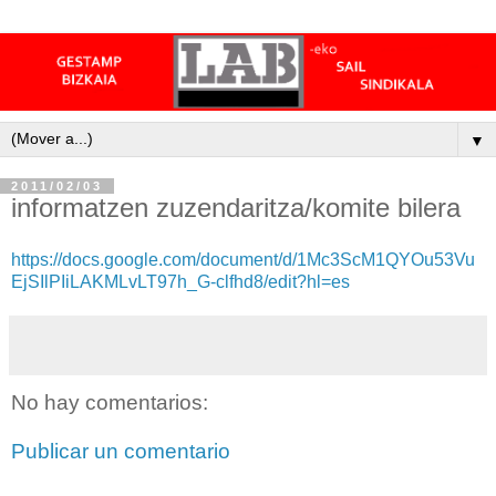
▼
2011/02/03
informatzen zuzendaritza/komite bilera
https://docs.google.com/document/d/1Mc3ScM1QYOu53Vu
EjSIlPIiLAKMLvLT97h_G-clfhd8/edit?hl=es
No hay comentarios:
Publicar un comentario