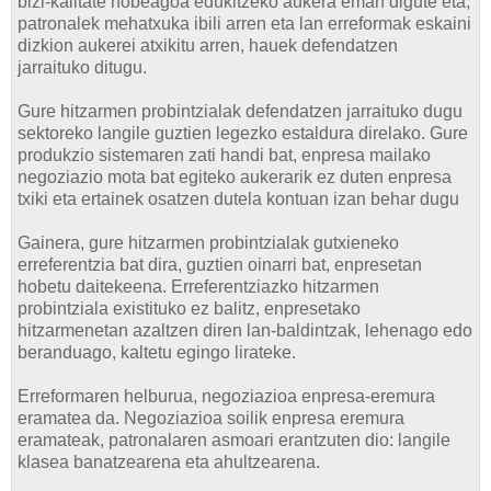
bizi-kalitate hobeagoa edukitzeko aukera eman digute eta,
patronalek mehatxuka ibili arren eta lan erreformak eskaini
dizkion aukerei atxikitu arren, hauek defendatzen
jarraituko ditugu.
Gure hitzarmen probintzialak defendatzen jarraituko dugu
sektoreko langile guztien legezko estaldura direlako. Gure
produkzio sistemaren zati handi bat, enpresa mailako
negoziazio mota bat egiteko aukerarik ez duten enpresa
txiki eta ertainek osatzen dutela kontuan izan behar dugu
Gainera, gure hitzarmen probintzialak gutxieneko
erreferentzia bat dira, guztien oinarri bat, enpresetan
hobetu daitekeena. Erreferentziazko hitzarmen
probintziala existituko ez balitz, enpresetako
hitzarmenetan azaltzen diren lan-baldintzak, lehenago edo
beranduago, kaltetu egingo lirateke.
Erreformaren helburua, negoziazioa enpresa-eremura
eramatea da. Negoziazioa soilik enpresa eremura
eramateak, patronalaren asmoari erantzuten dio: langile
klasea banatzearena eta ahultzearena.