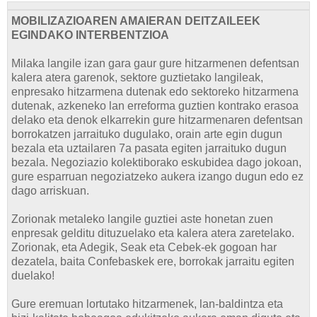
MOBILIZAZIOAREN AMAIERAN DEITZAILEEK
EGINDAKO INTERBENTZIOA
Milaka langile izan gara gaur gure hitzarmenen defentsan
kalera atera garenok, sektore guztietako langileak,
enpresako hitzarmena dutenak edo sektoreko hitzarmena
dutenak, azkeneko lan erreforma guztien kontrako erasoa
delako eta denok elkarrekin gure hitzarmenaren defentsan
borrokatzen jarraituko dugulako, orain arte egin dugun
bezala eta uztailaren 7a pasata egiten jarraituko dugun
bezala. Negoziazio kolektiborako eskubidea dago jokoan,
gure esparruan negoziatzeko aukera izango dugun edo ez
dago arriskuan.
Zorionak metaleko langile guztiei aste honetan zuen
enpresak gelditu dituzuelako eta kalera atera zaretelako.
Zorionak, eta Adegik, Seak eta Cebek-ek gogoan har
dezatela, baita Confebaskek ere, borrokak jarraitu egiten
duelako!
Gure eremuan lortutako hitzarmenek, lan-baldintza eta