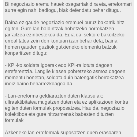
Bi negoziazio eremu hauek osagarriak dira eta, erreformari
aurre egin nahi badiogu, biak defendatu behar ditugu.
Baina ez gaude negoziazio eremuei buruz bakarrik hitz
egiten. Gure lan-baldintzak hobetzeko borrokatzen
jarraitzea ezinbestekoa da. Egia da, sektore bakoitzeko
errealitatea zein den kontuan izan behar dela, baina
hemen gauden guztiok gutxieneko elementu batzuk
konpartitzen ditugu:
- KPI-ko soldata igoerak edo KPI-ra lotuta dagoen
erreferentzia. Langile klasea pobretzeko asmoa dagoen
momentu honetan, soldata duin batengatik borrokatzea
inoiz baino beharrezkoagoa da.
- Lan-erreforma geldiarazten duten klausulak:
ultraaktibitatea mugatzen duten eta ez aplikazioen kontra
egiten duten formulak proposatzea. Hau da, negoziazio
kolektiboa eta gure hitzarmenak babesten dituzten
formulak
Azkeneko lan-erreformak suposatzen duen erasoaren