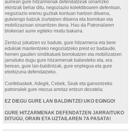
aurrean gure hitzarmenak defendatzeak oinarrizko
ekintzak behar ditu, negoziazio kolektiboaren defentsan,
negoziazio eremu guztiak kontuan hartzen dituena,
gutxiengo batzuk ziurtatzen dituena eta borrokan eta
mobilizazioan oinarritzen dena. Hau da Patronalaren
blokeoari aurre egiteko modu bakarra.
Zentzuz jokatzen ez badute, gure hitzarmena eta bere
edukiak mantentzeko negoziatzeko prest ez badaude,
hemen gauden sindikatuek borrokatzen eta mobilizatzen
jarraituko dugu gure hitzarmenak babesteko eta, era
berean, gure lan-baldintzak, gure enplegua eta gure
etorkizuna defendatzeko.
Confebaskek. Adegik, Cebek, Seak eta gainontzeko
patronalek gure mezua arretaz entzun dezatela:
EZ DIEGU GURE LAN BALDINTZEI UKO EGINGO!
GURE HITZARMENAK DEFENDATZEN JARRAITUKO
DITUGU, ORAIN ETA UZTAILAREN 7A PASATA!